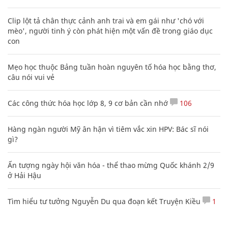
Clip lột tả chân thực cảnh anh trai và em gái như 'chó với
mèo', người tinh ý còn phát hiện một vấn đề trong giáo dục
con
Mẹo học thuộc Bảng tuần hoàn nguyên tố hóa học bằng thơ,
câu nói vui vẻ
Các công thức hóa học lớp 8, 9 cơ bản cần nhớ
106
Hàng ngàn người Mỹ ân hận vì tiêm vắc xin HPV: Bác sĩ nói
gì?
Ấn tượng ngày hội văn hóa - thể thao mừng Quốc khánh 2/9
ở Hải Hậu
Tìm hiểu tư tưởng Nguyễn Du qua đoạn kết Truyện Kiều
1