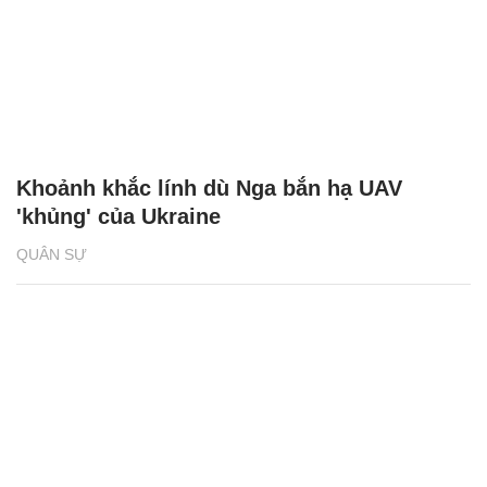
Khoảnh khắc lính dù Nga bắn hạ UAV
'khủng' của Ukraine
QUÂN SỰ