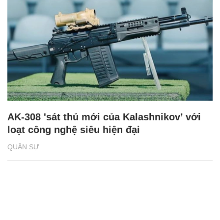
AK-308 'sát thủ mới của Kalashnikov’ với
loạt công nghệ siêu hiện đại
QUÂN SỰ