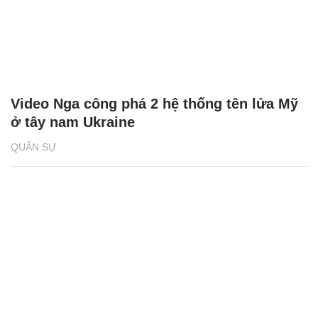
Video Nga công phá 2 hệ thống tên lửa Mỹ
ở tây nam Ukraine
QUÂN SỰ