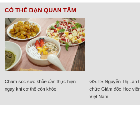
CÓ THỂ BẠN QUAN TÂM
Chăm sóc sức khỏe cần thực hiện
GS.TS Nguyễn Thị Lan ti
ngay khi cơ thể còn khỏe
chức Giám đốc Học viện
Việt Nam