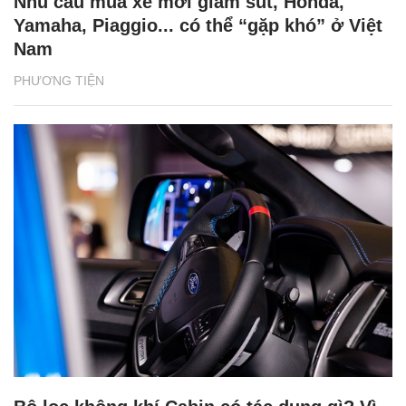
Nhu cầu mua xe mới giảm sút, Honda,
Yamaha, Piaggio... có thể “gặp khó” ở Việt
Nam
PHƯƠNG TIỆN