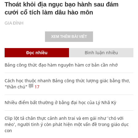
Thoát khỏi địa ngục bạo hành sau đám
cưới cổ tích làm dâu hào môn
GIA ĐÌNH
XEM THÊM BÀI VIẾT
Đọc nhiều
Bình luận nhiều
Bảng công thức đạo hàm nguyên hàm cơ bản cần nhớ
Cách học thuộc nhanh Bảng công thức lượng giác bằng thơ,
"thần chú"
17
Nhiều điểm bất thường ở bằng đại học của Lý Nhã Kỳ
Clip lột tả chân thực cảnh anh trai và em gái như 'chó với
mèo', người tinh ý còn phát hiện một vấn đề trong giáo dục
con