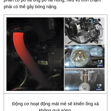
phần cổ pô và ống pô rất nóng, nếu vô tình chạm
phải có thể gây bỏng nặng.
Động cơ hoạt động mát mẻ sẽ khiến ống xả
không quá nóng.