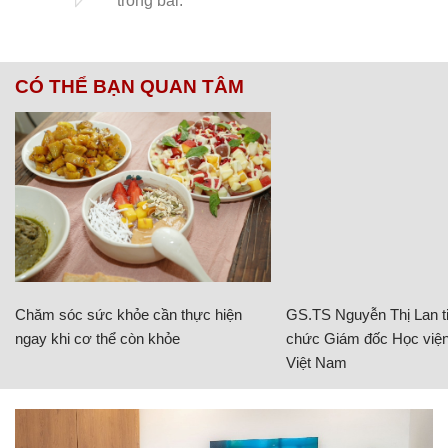
CÓ THỂ BẠN QUAN TÂM
Chăm sóc sức khỏe cần thực hiện
GS.TS Nguyễn Thị Lan ti
ngay khi cơ thể còn khỏe
chức Giám đốc Học viện
Việt Nam