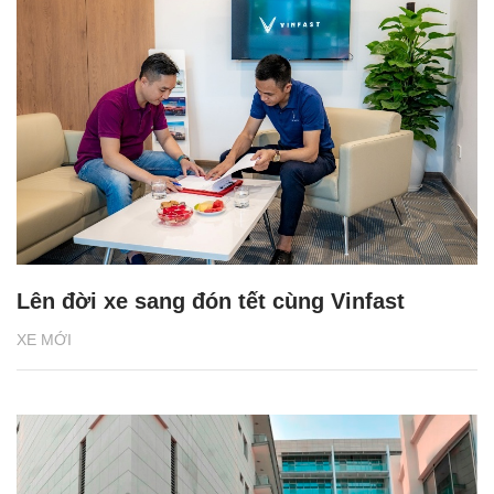
Lên đời xe sang đón tết cùng Vinfast
XE MỚI