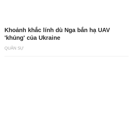
Khoảnh khắc lính dù Nga bắn hạ UAV
'khủng' của Ukraine
QUÂN SỰ