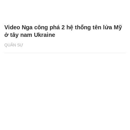
Video Nga công phá 2 hệ thống tên lửa Mỹ
ở tây nam Ukraine
QUÂN SỰ