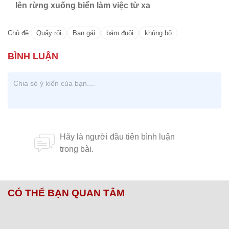
lên rừng xuống biển làm việc từ xa
Chủ đề:
Quấy rối
Bạn gái
bám đuôi
khủng bố
CÓ THỂ BẠN QUAN TÂM