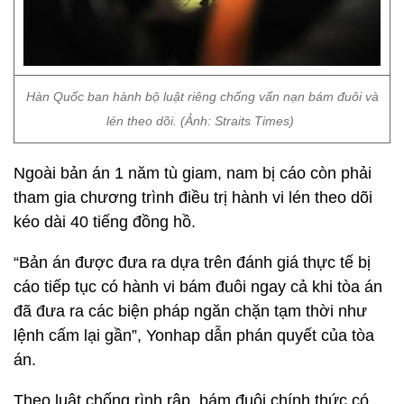
Hàn Quốc ban hành bộ luật riêng chống vấn nạn bám đuôi và
lén theo dõi. (Ảnh: Straits Times)
Ngoài bản án 1 năm tù giam, nam bị cáo còn phải
tham gia chương trình điều trị hành vi lén theo dõi
kéo dài 40 tiếng đồng hồ.
“Bản án được đưa ra dựa trên đánh giá thực tế bị
cáo tiếp tục có hành vi bám đuôi ngay cả khi tòa án
đã đưa ra các biện pháp ngăn chặn tạm thời như
lệnh cấm lại gần”, Yonhap dẫn phán quyết của tòa
án.
Theo luật chống rình rập, bám đuôi chính thức có