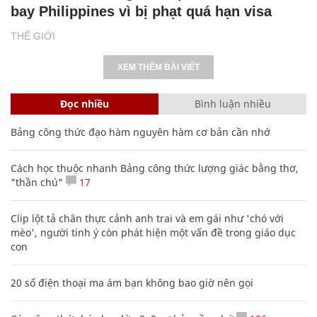
bay Philippines vì bị phạt quá hạn visa
THẾ GIỚI
XEM THÊM BÀI VIẾT
Đọc nhiều
Bình luận nhiều
Bảng công thức đạo hàm nguyên hàm cơ bản cần nhớ
Cách học thuộc nhanh Bảng công thức lượng giác bằng thơ,
"thần chú"
17
Clip lột tả chân thực cảnh anh trai và em gái như 'chó với
mèo', người tinh ý còn phát hiện một vấn đề trong giáo dục
con
20 số điện thoại ma ám bạn không bao giờ nên gọi