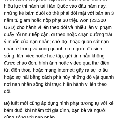
hiệu lực thi hành tại Hàn Quốc vào đầu năm nay,
những kẻ bám đuôi có thể phải đối mặt với bản án 3
năm tù giam hoặc nộp phạt 30 triệu won (23.300
USD) cho hành vi lén theo dõi và nhiều lần vi phạm
quấy rối như tiếp cận, đi theo hoặc chặn đường trái
ý muốn của nạn nhân; chờ đợi hoặc quan sát nạn
nhân ở trong và xung quanh nơi người đó sinh
sống, làm việc hoặc học tập; gửi tin nhắn không
được chào đón, hình ảnh hoặc video qua thư điện
tử, điện thoại hoặc mạng internet; gây ra sự lo âu
hoặc sợ hãi bằng cách phá hủy những đồ vật quanh
nơi nạn nhân sống khi thực hiện hành vi lén theo
dõi.
Bộ luật mới cũng áp dụng hình phạt tương tự với kẻ
bám đuôi khi nhắm tới gia đình, bạn bè và người
cùng sống với nạn nhân.