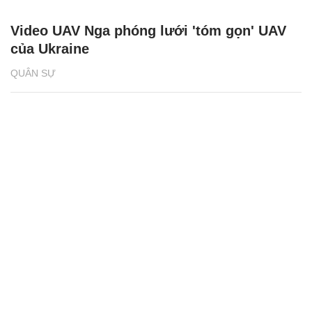
Video UAV Nga phóng lưới 'tóm gọn' UAV
của Ukraine
QUÂN SỰ