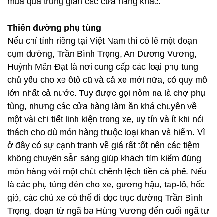
mua qua trung gian các cửa hàng khác.
Thiên đường phụ tùng
Nếu chỉ tính riêng tại Việt Nam thì có lẽ một đoạn
cụm đường, Trần Bình Trọng, An Dương Vương,
Huỳnh Mẫn Đạt là nơi cung cấp các loại phụ tùng
chủ yếu cho xe ôtô cũ và cả xe mới nữa, có quy mô
lớn nhất cả nước. Tuy được gọi nôm na là chợ phụ
tùng, nhưng các cửa hàng làm ăn khá chuyên về
một vài chi tiết linh kiện trong xe, uy tín và ít khi nói
thách cho dù món hàng thuộc loại khan và hiếm. Vì
ở đây có sự cạnh tranh về giá rất tốt nên các tiệm
không chuyên sẵn sàng giúp khách tìm kiếm đúng
món hàng với một chút chênh lệch tiền cà phê. Nếu
là các phụ tùng đèn cho xe, gương hậu, tap-lô, hốc
gió, các chủ xe có thể đi dọc trục đường Trần Bình
Trọng, đoạn từ ngã ba Hùng Vương đến cuối ngã tư