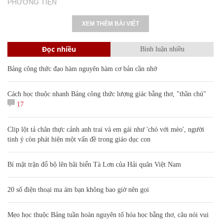
PHƯƠNG TIỆN
XEM THÊM BÀI VIẾT
Đọc nhiều
Bình luận nhiều
Bảng công thức đạo hàm nguyên hàm cơ bản cần nhớ
Cách học thuộc nhanh Bảng công thức lượng giác bằng thơ, "thần chú"
17
Clip lột tả chân thực cảnh anh trai và em gái như 'chó với mèo', người
tinh ý còn phát hiện một vấn đề trong giáo dục con
Bí mật trận đổ bộ lên bãi biển Tà Lơn của Hải quân Việt Nam
20 số điện thoại ma ám bạn không bao giờ nên gọi
Mẹo học thuộc Bảng tuần hoàn nguyên tố hóa học bằng thơ, câu nói vui