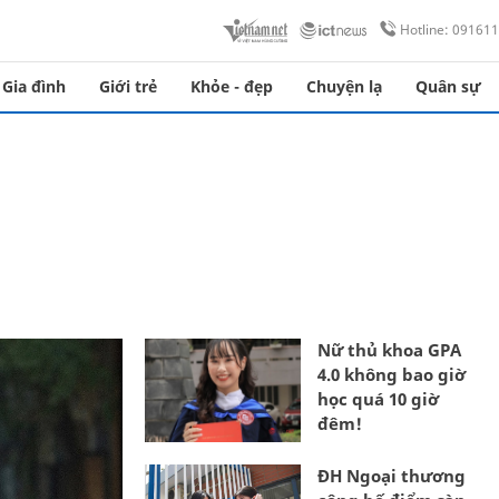
Hotline: 09161
Gia đình
Giới trẻ
Khỏe - đẹp
Chuyện lạ
Quân sự
Nữ thủ khoa GPA
4.0 không bao giờ
học quá 10 giờ
đêm!
ĐH Ngoại thương