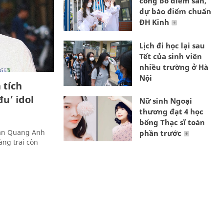
công bố điểm sàn,
dự báo điểm chuẩn
ĐH Kinh
Lịch đi học lại sau
Tết của sinh viên
nhiều trường ở Hà
Nội
 tích
u’ idol
Nữ sinh Ngoại
thương đạt 4 học
bổng Thạc sĩ toàn
rần Quang Anh
phần trước
àng trai còn