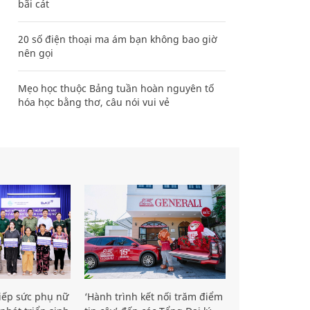
bãi cát
20 số điện thoại ma ám bạn không bao giờ
nên gọi
Mẹo học thuộc Bảng tuần hoàn nguyên tố
hóa học bằng thơ, câu nói vui vẻ
iếp sức phụ nữ
‘Hành trình kết nối trăm điểm