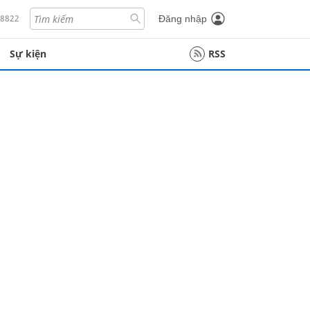
18822
Đăng nhập
Sự kiện
RSS