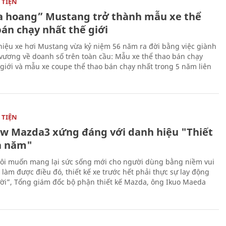
TIỆN
 hoang” Mustang trở thành mẫu xe thể
bán chạy nhất thế giới
iệu xe hơi Mustang vừa kỷ niệm 56 năm ra đời bằng việc giành
 vương về doanh số trên toàn cầu: Mẫu xe thể thao bán chạy
 giới và mẫu xe coupe thể thao bán chạy nhất trong 5 năm liên
TIỆN
ew Mazda3 xứng đáng với danh hiệu "Thiết
a năm"
ôi muốn mang lại sức sống mới cho người dùng bằng niềm vui
ể làm được điều đó, thiết kế xe trước hết phải thực sự lay động
ời”, Tổng giám đốc bộ phận thiết kế Mazda, ông Ikuo Maeda