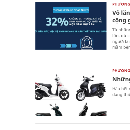
PHƯƠNG 
Vô lăn
cộng 
Từ những
lớn, dù c
người lá
mầm bện
PHƯƠNG 
Những
Hầu hết 
dáng thi