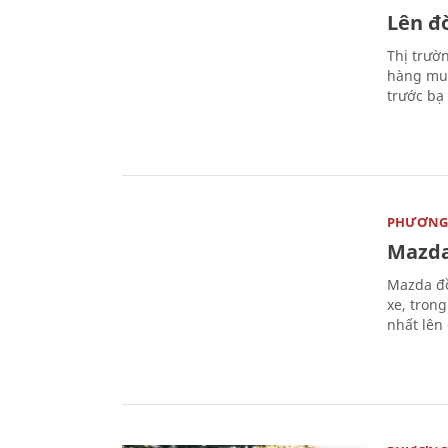
Lên đờ
Thị trườ
hàng muố
trước bạ
PHƯƠNG 
Mazda
Mazda đồ
xe, tron
nhất lên