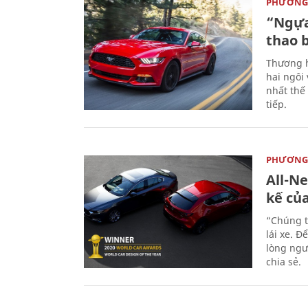
PHƯƠNG 
“Ngựa
thao 
Thương h
hai ngôi
nhất thế
tiếp.
PHƯƠNG 
All-N
kế củ
“Chúng t
lái xe. Đ
lòng ngư
chia sẻ.