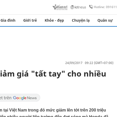
Hotline: 09161
Gia đình
Giới trẻ
Khỏe - đẹp
Chuyện lạ
Quân sự
24/09/2017 09:22 (GMT+07:00)
iảm giá "tất tay" cho nhiều
 tại Việt Nam trong đó mức giảm lên tới trên 200 triệu
hiến nhiều người liên tưởng đến đợt sóng mà Honda đã