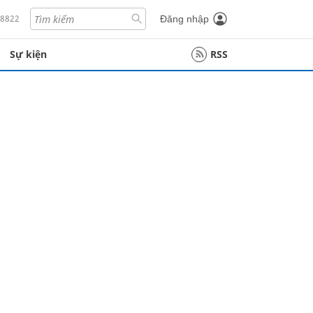
18822
Đăng nhập
Sự kiện
RSS