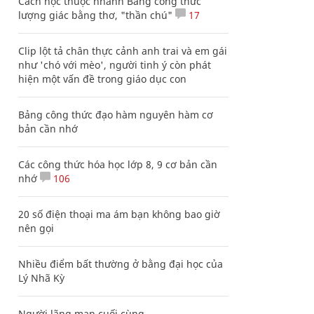
Cách học thuộc nhanh Bảng công thức
lượng giác bằng thơ, "thần chú"
17
Clip lột tả chân thực cảnh anh trai và em gái
như 'chó với mèo', người tinh ý còn phát
hiện một vấn đề trong giáo dục con
Bảng công thức đạo hàm nguyên hàm cơ
bản cần nhớ
Các công thức hóa học lớp 8, 9 cơ bản cần
nhớ
106
20 số điện thoại ma ám bạn không bao giờ
nên gọi
Nhiều điểm bất thường ở bằng đại học của
Lý Nhã Kỳ
Người lãng mạn cuối cùng