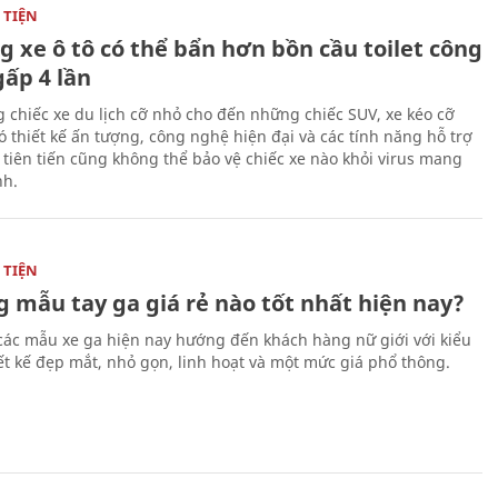
TIỆN
g xe ô tô có thể bẩn hơn bồn cầu toilet công
gấp 4 lần
 chiếc xe du lịch cỡ nhỏ cho đến những chiếc SUV, xe kéo cỡ
ó thiết kế ấn tượng, công nghệ hiện đại và các tính năng hỗ trợ
i tiên tiến cũng không thể bảo vệ chiếc xe nào khỏi virus mang
h.
TIỆN
 mẫu tay ga giá rẻ nào tốt nhất hiện nay?
các mẫu xe ga hiện nay hướng đến khách hàng nữ giới với kiểu
ết kế đẹp mắt, nhỏ gọn, linh hoạt và một mức giá phổ thông.