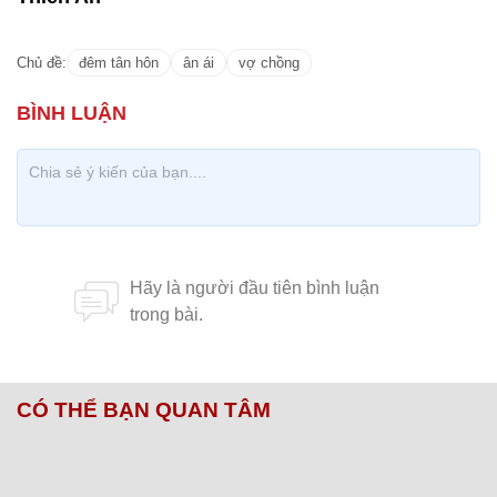
Chủ đề:
đêm tân hôn
ân ái
vợ chồng
CÓ THỂ BẠN QUAN TÂM