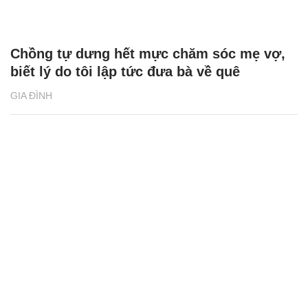
Chồng tự dưng hết mực chăm sóc mẹ vợ,
biết lý do tôi lập tức đưa bà về quê
GIA ĐÌNH