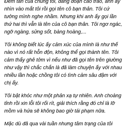
Đêm tân của chúng tôi, đang đoạn cao trào, anh ấy
nhìn vào mắt tôi rồi gọi tên cô bạn thân. Tôi cứ
tưởng mình nghe nhầm. Nhưng khi anh ấy gọi lần
thứ hai thì vẫn là tên của cô bạn thân. Tôi ngơ ngác,
ngỡ ngàng, sửng sốt, bàng hoàng,...
Tôi không biết lúc ấy cảm xúc của mình là như thế
nào vì nó rất hỗn độn, không thể gọi thành tên. Tôi
cảm thấy ghê tởm vì nếu như đã gọi tên trên giường
như vậy thì chắc chắn là đã làm chuyện ấy với nhau
nhiều lần hoặc chồng tôi có tình cảm sâu đậm với
chị ấy.
Tôi bật khóc như một phản xạ tự nhiên. Anh choàng
tỉnh rồi xin lỗi tôi rối rít, giải thích rằng đó chỉ là lỡ
mồm và hứa sẽ không bao giờ tái phạm nữa.
Mặc dù đã qua vài tuần nhưng tâm trạng của tôi