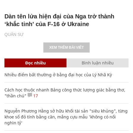
Dàn tên lửa hiện đại của Nga trở thành
‘khắc tinh’ của F-16 ở Ukraine
QUÂN SỰ
XEM THÊM BÀI VIẾT
Đọc nhiều
Bình luận nhiều
Nhiều điểm bất thường ở bằng đại học của Lý Nhã Kỳ
Cách học thuộc nhanh Bảng công thức lượng giác bằng thơ,
"thần chú"
17
Nguyễn Phương Hằng sở hữu khối tài sản "siêu khủng", từng
khoe sổ đỏ tính bằng cân, mắng cựu mẫu 'không có nổi
nghìn tỷ'