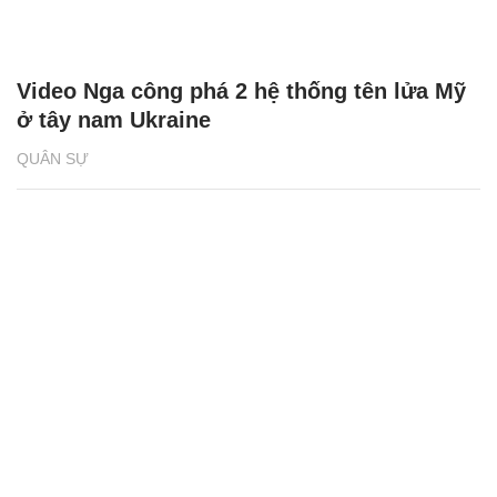
Video Nga công phá 2 hệ thống tên lửa Mỹ
ở tây nam Ukraine
QUÂN SỰ