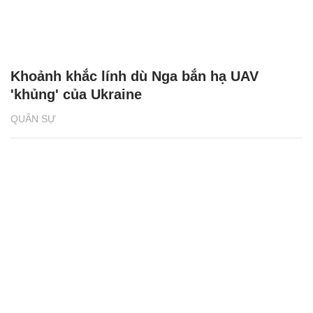
Khoảnh khắc lính dù Nga bắn hạ UAV
'khủng' của Ukraine
QUÂN SỰ