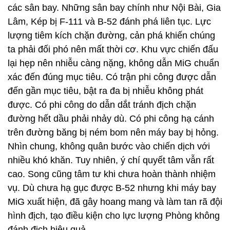
các sân bay. Những sân bay chính như Nội Bài, Gia
Lâm, Kép bị F-111 và B-52 đánh phá liên tục. Lực
lượng tiêm kích chặn đường, cản phá khiến chúng
ta phải đối phó nên mất thời cơ. Khu vực chiến đấu
lại hẹp nên nhiễu càng nặng, không dẫn MiG chuẩn
xác đến đúng mục tiêu. Có trận phi công được dẫn
đến gần mục tiêu, bật ra đa bị nhiễu không phát
được. Có phi công do dẫn dắt tránh địch chặn
đường hết dầu phải nhảy dù. Có phi công hạ cánh
trên đường băng bị ném bom nên máy bay bị hỏng.
Nhìn chung, không quân bước vào chiến dịch với
nhiều khó khăn. Tuy nhiên, ý chí quyết tâm vẫn rất
cao. Song cũng tâm tư khi chưa hoàn thành nhiệm
vụ. Dù chưa hạ gục được B-52 nhưng khi máy bay
MiG xuất hiện, đã gây hoang mang và làm tan rã đội
hình địch, tạo điều kiện cho lực lượng Phòng không
đánh địch hiệu quả.