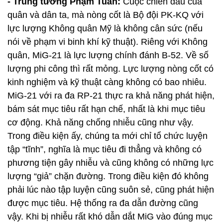
- Trung tướng Phạm Tuân:
Cuộc chiến đấu của
quân và dân ta, mà nòng cốt là Bộ đội PK-KQ với
lực lượng Không quân Mỹ là không cân sức (nếu
nói về phạm vi binh khí kỹ thuật). Riêng với Không
quân, MiG-21 là lực lượng chính đánh B-52. Về số
lượng phi công thì rất mỏng. Lực lượng nòng cốt có
kinh nghiệm và kỹ thuật càng không có bao nhiêu.
MiG-21 với ra đa RP-21 thực ra khả năng phát hiện,
bám sát mục tiêu rất hạn chế, nhất là khi mục tiêu
cơ động. Khả năng chống nhiễu cũng như vậy.
Trong điều kiện ấy, chúng ta mới chỉ tổ chức luyện
tập “tĩnh”, nghĩa là mục tiêu đi thẳng và không có
phương tiện gây nhiễu và cũng không có những lực
lượng “giả” chặn đường. Trong điều kiện đó không
phải lúc nào tập luyện cũng suôn sẻ, cũng phát hiện
được mục tiêu. Hệ thống ra đa dẫn đường cũng
vậy. Khi bị nhiễu rất khó dẫn dắt MiG vào đúng mục