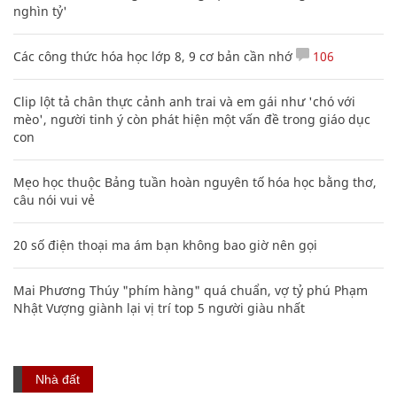
nghìn tỷ'
Các công thức hóa học lớp 8, 9 cơ bản cần nhớ
106
Clip lột tả chân thực cảnh anh trai và em gái như 'chó với
mèo', người tinh ý còn phát hiện một vấn đề trong giáo dục
con
Mẹo học thuộc Bảng tuần hoàn nguyên tố hóa học bằng thơ,
câu nói vui vẻ
20 số điện thoại ma ám bạn không bao giờ nên gọi
Mai Phương Thúy "phím hàng" quá chuẩn, vợ tỷ phú Phạm
Nhật Vượng giành lại vị trí top 5 người giàu nhất
Nhà đất