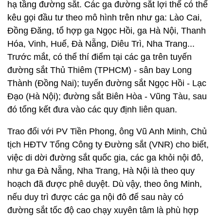
hạ tầng đường sắt. Các ga đường sắt lợi thế có thể
kêu gọi đầu tư theo mô hình trên như ga: Lào Cai,
Đồng Đăng, tổ hợp ga Ngọc Hồi, ga Hà Nội, Thanh
Hóa, Vinh, Huế, Đà Nẵng, Diêu Trì, Nha Trang...
Trước mắt, có thể thí điểm tại các ga trên tuyến
đường sắt Thủ Thiêm (TPHCM) - sân bay Long
Thành (Đồng Nai); tuyến đường sắt Ngọc Hồi - Lạc
Đạo (Hà Nội); đường sắt Biên Hòa - Vũng Tàu, sau
đó tổng kết đưa vào các quy định liên quan.
Trao đổi với PV Tiền Phong, ông Vũ Anh Minh, Chủ
tịch HĐTV Tổng Công ty Đường sắt (VNR) cho biết,
việc di dời đường sắt quốc gia, các ga khỏi nội đô,
như ga Đà Nẵng, Nha Trang, Hà Nội là theo quy
hoạch đã được phê duyệt. Dù vậy, theo ông Minh,
nếu duy trì được các ga nội đô để sau này có
đường sắt tốc độ cao chạy xuyên tâm là phù hợp