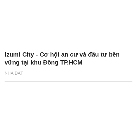
Izumi City - Cơ hội an cư và đầu tư bền
vững tại khu Đông TP.HCM
NHÀ ĐẤT