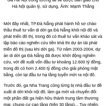
Ga Hà Nội trong tương lai sẽ được bàn giao cho
Hà Nội quản lý, sử dụng. Ảnh: Mạnh Thắng
Mới đây nhất, TP.Đà Nẵng phát hành hồ sơ chào
thầu thuê tư vấn di dời ga Đà Nẵng khỏi nội đô và
phát triển đô thị, trong đó có thuê tư vấn khảo sát và
lập báo cáo nghiên cứu tiền khả thi dự án tái phát
triển đô thị (sau khi dời ga). Từ năm 2003-2004, dự
án di dời ga Đà Nẵng đã được khởi động nghiên
cứu, với đề xuất vốn đầu tư khoảng 12.600 tỷ đồng,
trong đó có hơn 2.400 tỷ đồng cho giải phóng mặt
bằng, còn lại đầu tư hạ tầng tuyến mới ra nội đô.
Trước đó, ga Nha Trang cũng từng bị nhà đầu tư đề
xuất di dời khỏi nội đô, làm ga mới và chuyển đổi
một phần đất ga hiện hữu thành trung tâm thương
mại, chung cư cao tầng (trên 30 tầng)... Tuy nhiên,