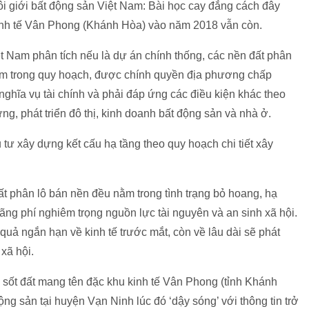
i giới bất động sản Việt Nam: Bài học cay đắng cách đây
kinh tế Vân Phong (Khánh Hòa) vào năm 2018 vẫn còn.
ệt Nam phân tích nếu là dự án chính thống, các nền đất phân
nằm trong quy hoạch, được chính quyền địa phương chấp
nghĩa vụ tài chính và phải đáp ứng các điều kiện khác theo
ng, phát triển đô thị, kinh doanh bất động sản và nhà ở.
 tư xây dựng kết cấu hạ tầng theo quy hoạch chi tiết xây
ất phân lô bán nền đều nằm trong tình trạng bỏ hoang, hạ
ng phí nghiêm trọng nguồn lực tài nguyên và an sinh xã hội.
quả ngắn hạn về kinh tế trước mắt, còn về lâu dài sẽ phát
 xã hội.
 sốt đất mang tên đặc khu kinh tế Vân Phong (tỉnh Khánh
g sản tại huyện Vạn Ninh lúc đó ‘dậy sóng’ với thông tin trở