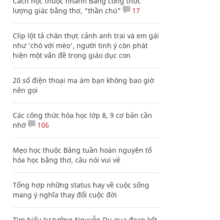
Cách học thuộc nhanh Bảng công thức
lượng giác bằng thơ, "thần chú"
17
Clip lột tả chân thực cảnh anh trai và em gái
như 'chó với mèo', người tinh ý còn phát
hiện một vấn đề trong giáo dục con
20 số điện thoại ma ám bạn không bao giờ
nên gọi
Các công thức hóa học lớp 8, 9 cơ bản cần
nhớ
106
Mẹo học thuộc Bảng tuần hoàn nguyên tố
hóa học bằng thơ, câu nói vui vẻ
Tổng hợp những status hay về cuộc sống
mang ý nghĩa thay đổi cuộc đời
Tìm hiểu tư tưởng Nguyễn Du qua đoạn kết