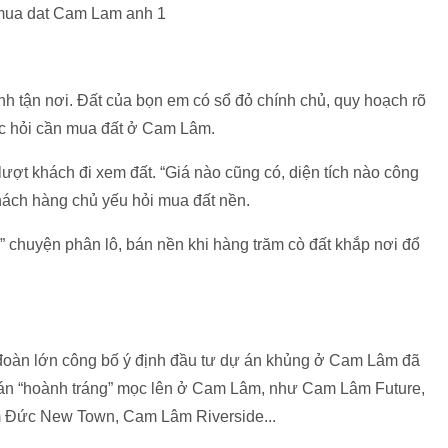
h tận nơi. Đất của bọn em có sổ đỏ chính chủ, quy hoạch rõ
ược hỏi cần mua đất ở Cam Lâm.
ượt khách đi xem đất. “Giá nào cũng có, diện tích nào công
hách hàng chủ yếu hỏi mua đất nền.
 chuyện phân lô, bán nền khi hàng trăm cò đất khắp nơi đổ
p đoàn lớn công bố ý định đầu tư dự án khủng ở Cam Lâm đã
ự án “hoành tráng” mọc lên ở Cam Lâm, như Cam Lâm Future,
Đức New Town, Cam Lâm Riverside...