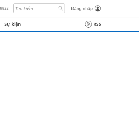
18822
Đăng nhập
Sự kiện
RSS