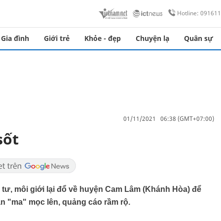
Hotline: 09161
Gia đình
Giới trẻ
Khỏe - đẹp
Chuyện lạ
Quân sự
01/11/2021 06:38 (GMT+07:00)
sốt
 tư, môi giới lại đổ về huyện Cam Lâm (Khánh Hòa) để
ản "ma" mọc lên, quảng cáo rầm rộ.