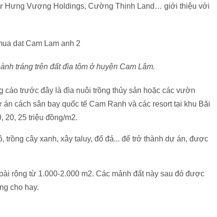
hư Hưng Vượng Holdings, Cường Thịnh Land… giới thiệu với
ành tráng trên đất đìa tôm ở huyện Cam Lâm.
g cáo trước đây là đìa nuôi trồng thủy sản hoặc các vườn
 án cách sân bay quốc tế Cam Ranh và các resort tại khu Bãi
 20, 25 triệu đồng/m2.
 trồng cây xanh, xây taluy, đổ đá... để trở thành dự án, được
oài rộng từ 1.000-2.000 m2. Các mảnh đất này sau đó được
ng cho hay.