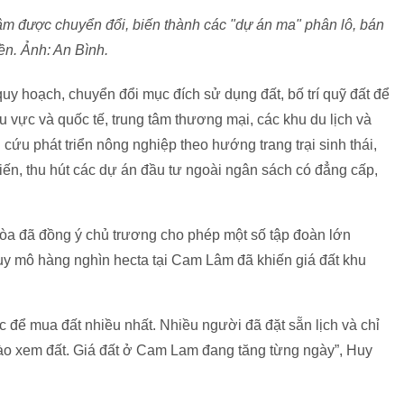
m được chuyển đổi, biến thành các "dự án ma" phân lô, bán
ền. Ảnh: An Bình.
hoạch, chuyển đổi mục đích sử dụng đất, bố trí quỹ đất để
u vực và quốc tế, trung tâm thương mại, các khu du lịch và
ên cứu phát triển nông nghiệp theo hướng trang trại sinh thái,
tiến, thu hút các dự án đầu tư ngoài ngân sách có đẳng cấp,
òa đã đồng ý chủ trương cho phép một số tập đoàn lớn
uy mô hàng nghìn hecta tại Cam Lâm đã khiến giá đất khu
c để mua đất nhiều nhất. Nhiều người đã đặt sẵn lịch và chỉ
o xem đất. Giá đất ở Cam Lam đang tăng từng ngày”, Huy