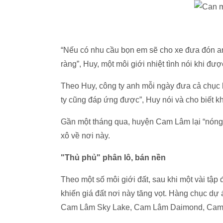
“Nếu có nhu cầu bọn em sẽ cho xe đưa đón an
ràng”, Huy, một môi giới nhiệt tình nói khi đ
Theo Huy, công ty anh mỗi ngày đưa cả chục l
ty cũng đáp ứng được”, Huy nói và cho biết k
Gần một tháng qua, huyện Cam Lâm lại “nóng”
xô về nơi này.
"Thủ phủ" phân lô, bán nền
Theo một số môi giới đất, sau khi một vài tậ
khiến giá đất nơi này tăng vọt. Hàng chục d
Cam Lâm Sky Lake, Cam Lâm Daimond, Cam 