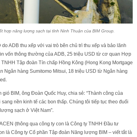
ết hợp năng lượng sạch tại tỉnh Ninh Thuận của BIM Group.
D do ADB thu xếp với vai trò bên chủ trì thu xếp và bảo lãnh
uồn vốn thông thường của ADB, 25 triệu USD từ cơ quan Hợp
 ty TNHH Tập đoàn Tín chấp Hồng Kông (Hong Kong Mortgage
oàn Ngân hàng Sumitomo Mitsui, 18 triệu USD từ Ngân hàng
ed.
n gió BIM, ông Đoàn Quốc Huy, chia sẻ: “Thành công của
 sang nền kinh tế các bon thấp. Chúng tôi tiếp tục theo đuổi
 lượng sạch ở Việt Nam”.
 ACEN (thông qua công ty con là Công ty TNHH Đầu tư
n là Công ty Cổ phần Tập đoàn Năng lượng BIM – viết tắt là