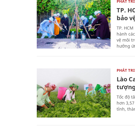
PHÁT TR
TP. H
bảo v
TP. HCM 
hành các 
vệ môi t
hưởng ứn
PHÁT TR
Lào Ca
tượn
Tốc độ t
hơn 3,57
tỉnh, th