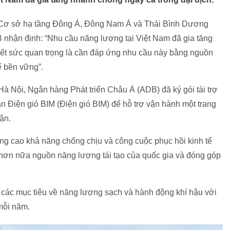
h Cơ sở hạ tầng Đông Á, Đông Nam Á và Thái Bình Dương
nhận định: “Nhu cầu năng lượng tại Việt Nam đã gia tăng
 hết sức quan trọng là cần đáp ứng nhu cầu này bằng nguồn
ế bền vững”.
Hà Nội, Ngân hàng Phát triển Châu Á (ADB) đã ký gói tài trợ
ần Điện gió BIM (Điện gió BIM) để hỗ trợ vận hành một trang
ận.
ng cao khả năng chống chịu và công cuộc phục hồi kinh tế
hơn nữa nguồn năng lượng tái tạo của quốc gia và đóng góp
các mục tiêu về năng lượng sạch và hành động khí hậu với
 mỗi năm.