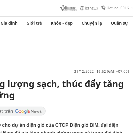
Hotline: 09161
Gia đình
Giới trẻ
Khỏe - đẹp
Chuyện lạ
Quân sự
21/12/2022 16:52 (GMT+07:00)
 lượng sạch, thúc đẩy tăng
vững
USD cho dự án điện gió của CTCP Điện gió BIM, đại diện
t Nam đã gia tăng nhanh chóng ngay cả trong đại dịch.