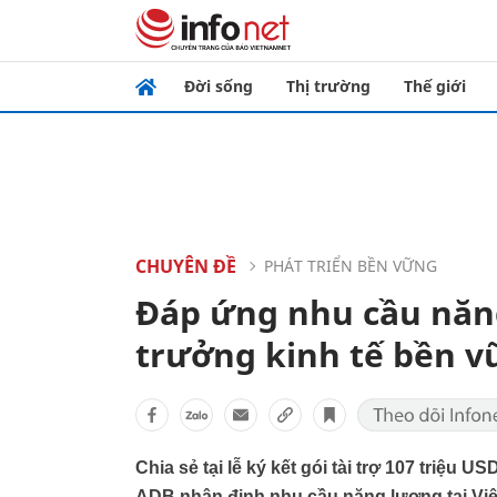
Đời sống
Thị trường
Thế giới
CHUYÊN ĐỀ
PHÁT TRIỂN BỀN VỮNG
Đáp ứng nhu cầu năng
trưởng kinh tế bền 
Chia sẻ tại lễ ký kết gói tài trợ 107 triệu 
ADB nhận định nhu cầu năng lượng tại Việ