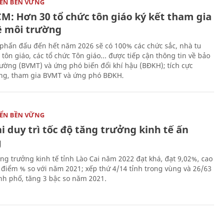
IỂN BỀN VỮNG
CM: Hơn 30 tổ chức tôn giáo ký kết tham gia
ệ môi trường
phấn đấu đến hết năm 2026 sẽ có 100% các chức sắc, nhà tu
tôn giáo, các tổ chức Tôn giáo... được tiếp cận thông tin về bảo
rường (BVMT) và ứng phó biến đổi khí hậu (BĐKH); tích cực
g, tham gia BVMT và ứng phó BĐKH.
IỂN BỀN VỮNG
i duy trì tốc độ tăng trưởng kinh tế ấn
g
ăng trưởng kinh tế tỉnh Lào Cai năm 2022 đạt khá, đạt 9,02%, cao
 điểm % so với năm 2021; xếp thứ 4/14 tỉnh trong vùng và 26/63
ành phố, tăng 3 bậc so năm 2021.