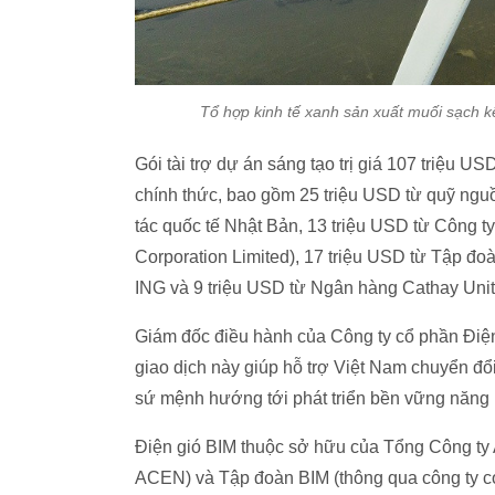
Tổ hợp kinh tế xanh sản xuất muối sạch k
Gói tài trợ dự án sáng tạo trị giá 107 triệu US
chính thức, bao gồm 25 triệu USD từ quỹ ng
tác quốc tế Nhật Bản, 13 triệu USD từ Công
Corporation Limited), 17 triệu USD từ Tập đ
ING và 9 triệu USD từ Ngân hàng Cathay Unit
Giám đốc điều hành của Công ty cổ phần Điệ
giao dịch này giúp hỗ trợ Việt Nam chuyển đổi
sứ mệnh hướng tới phát triển bền vững năng
Điện gió BIM thuộc sở hữu của Tổng Công ty
ACEN) và Tập đoàn BIM (thông qua công ty co