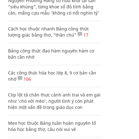
Nguyễn Phương Hằng sở hữu khối tài sản
"siêu khủng", từng khoe sổ đỏ tính bằng
cân, mắng cựu mẫu 'không có nổi nghìn tỷ'
Cách học thuộc nhanh Bảng công thức
lượng giác bằng thơ, "thần chú"
17
Bảng công thức đạo hàm nguyên hàm cơ
bản cần nhớ
Các công thức hóa học lớp 8, 9 cơ bản cần
nhớ
106
Clip lột tả chân thực cảnh anh trai và em gái
như 'chó với mèo', người tinh ý còn phát
hiện một vấn đề trong giáo dục con
Mẹo học thuộc Bảng tuần hoàn nguyên tố
hóa học bằng thơ, câu nói vui vẻ