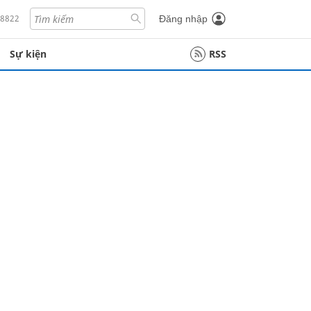
18822
Đăng nhập
Sự kiện
RSS