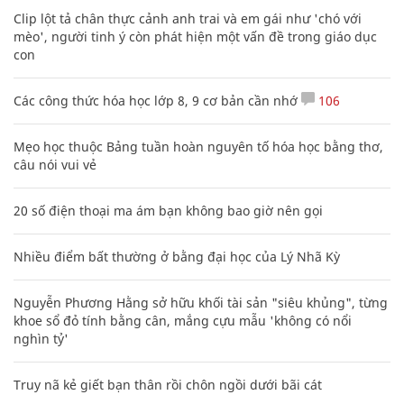
Clip lột tả chân thực cảnh anh trai và em gái như 'chó với
mèo', người tinh ý còn phát hiện một vấn đề trong giáo dục
con
Các công thức hóa học lớp 8, 9 cơ bản cần nhớ
106
Mẹo học thuộc Bảng tuần hoàn nguyên tố hóa học bằng thơ,
câu nói vui vẻ
20 số điện thoại ma ám bạn không bao giờ nên gọi
Nhiều điểm bất thường ở bằng đại học của Lý Nhã Kỳ
Nguyễn Phương Hằng sở hữu khối tài sản "siêu khủng", từng
khoe sổ đỏ tính bằng cân, mắng cựu mẫu 'không có nổi
nghìn tỷ'
Truy nã kẻ giết bạn thân rồi chôn ngồi dưới bãi cát