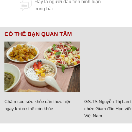
CÓ THỂ BẠN QUAN TÂM
Chăm sóc sức khỏe cần thực hiện
GS.TS Nguyễn Thị Lan ti
ngay khi cơ thể còn khỏe
chức Giám đốc Học viện
Việt Nam