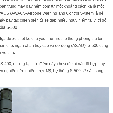
và bắn trúng máy bay ném bom từ một khoảng cách xa là một
AWACS (AWACS-Airbone Warning and Control System là hệ
 bay tác chiến điện tử sẽ gặp nhiều nguy hiểm tại vị trí đó,
của S-500".
Nga được thiết kế chủ yếu như một hệ thống phòng thủ tên
 hạn chế, ngăn chặn truy cập và cơ động (A2/AD). S-500 cũng
 vệ tinh.
S-400, nhưng tại thời điểm này chưa rõ khi nào tổ hợp này
ện nghiên cứu chiến lược Mỹ, hệ thống S-500 sẽ sẵn sàng