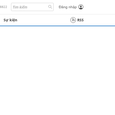
18822
Đăng nhập
Sự kiện
RSS