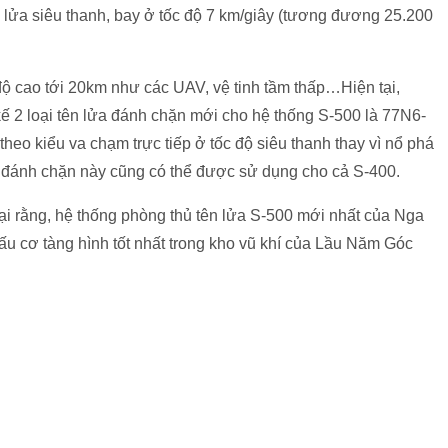
 lửa siêu thanh, bay ở tốc độ 7 km/giây (tương đương 25.200
ộ cao tới 20km như các UAV, vệ tinh tầm thấp…Hiện tại,
ế 2 loại tên lửa đánh chặn mới cho hệ thống S-500 là 77N6-
eo kiểu va chạm trực tiếp ở tốc độ siêu thanh thay vì nổ phá
 đánh chặn này cũng có thể được sử dụng cho cả S-400.
 rằng, hệ thống phòng thủ tên lửa S-500 mới nhất của Nga
u cơ tàng hình tốt nhất trong kho vũ khí của Lầu Năm Góc