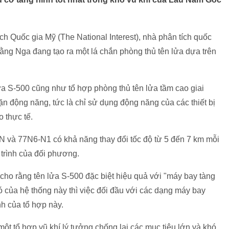
ích Quốc gia Mỹ (The National Interest), nhà phân tích quốc
ằng Nga đang tạo ra một lá chắn phòng thủ tên lửa dựa trên
ửa S-500 cũng như tổ hợp phòng thủ tên lửa tầm cao giai
 động năng, tức là chỉ sử dụng động năng của các thiết bị
 thực tế.
 và 77N6-N1 có khả năng thay đổi tốc độ từ 5 đến 7 km mỗi
trình của đối phương.
t cho rằng tên lửa S-500 đặc biệt hiệu quả với "máy bay tàng
ó của hệ thống này thì việc đối đầu với các dạng máy bay
h của tổ hợp này.
ột tổ hợp vũ khí lý tưởng chống lại các mục tiêu lớn và khó