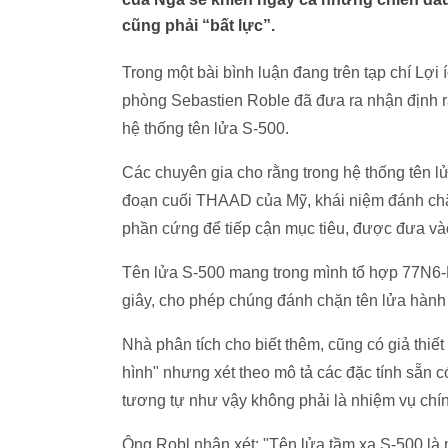
cũng phải “bất lực”.
Trong một bài bình luận đang trên tạp chí Lợi 
phòng Sebastien Roble đã đưa ra nhận định r
hệ thống tên lửa S-500.
Các chuyên gia cho rằng trong hệ thống tên l
đoạn cuối THAAD của Mỹ, khái niệm đánh chặn
phần cứng để tiếp cận mục tiêu, được đưa vào
Tên lửa S-500 mang trong mình tổ hợp 77N6-N
giây, cho phép chúng đánh chặn tên lửa hành 
Nhà phân tích cho biết thêm, cũng có giả thiế
hình" nhưng xét theo mô tả các đặc tính sẵn c
tương tự như vậy không phải là nhiệm vụ chín
Ông Robl nhận xét: "Tên lửa tầm xa S-500 là m