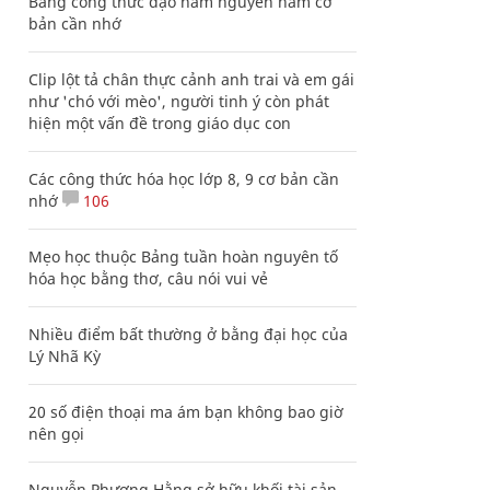
Bảng công thức đạo hàm nguyên hàm cơ
bản cần nhớ
Clip lột tả chân thực cảnh anh trai và em gái
như 'chó với mèo', người tinh ý còn phát
hiện một vấn đề trong giáo dục con
Các công thức hóa học lớp 8, 9 cơ bản cần
nhớ
106
Mẹo học thuộc Bảng tuần hoàn nguyên tố
hóa học bằng thơ, câu nói vui vẻ
Nhiều điểm bất thường ở bằng đại học của
Lý Nhã Kỳ
20 số điện thoại ma ám bạn không bao giờ
nên gọi
Nguyễn Phương Hằng sở hữu khối tài sản