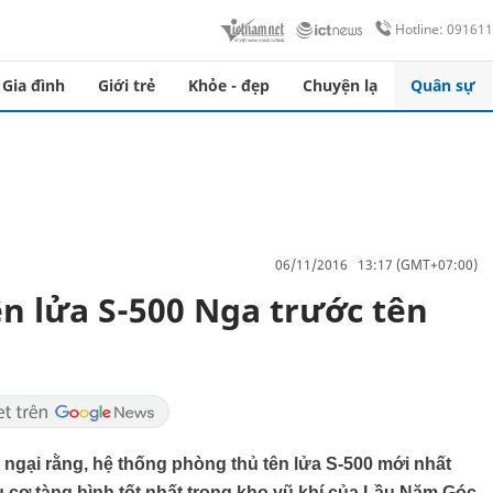
Hotline: 09161
Gia đình
Giới trẻ
Khỏe - đẹp
Chuyện lạ
Quân sự
06/11/2016 13:17 (GMT+07:00)
n lửa S-500 Nga trước tên
gại rằng, hệ thống phòng thủ tên lửa S-500 mới nhất
 cơ tàng hình tốt nhất trong kho vũ khí của Lầu Năm Góc