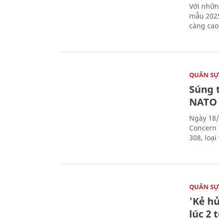
Với nhữn
mẫu 2025
càng cao
QUÂN S
Súng 
NATO
Ngày 18/
Concern 
308, loạ
QUÂN S
'Kẻ h
lúc 2 