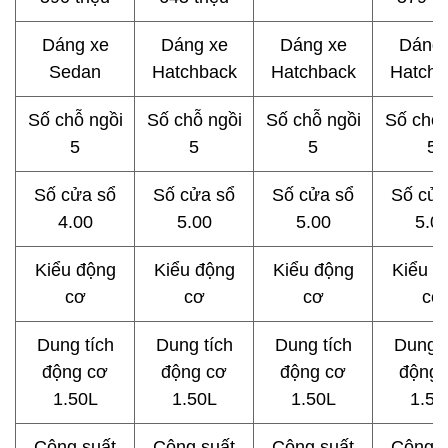
Dáng xe
Dáng xe
Dáng xe
Dáng 
Sedan
Hatchback
Hatchback
Hatchb
Số chỗ ngồi
Số chỗ ngồi
Số chỗ ngồi
Số chỗ 
5
5
5
5
Số cửa sổ
Số cửa sổ
Số cửa sổ
Số cửa
4.00
5.00
5.00
5.0
Kiểu động
Kiểu động
Kiểu động
Kiểu đ
cơ
cơ
cơ
cơ
Dung tích
Dung tích
Dung tích
Dung t
động cơ
động cơ
động cơ
động 
1.50L
1.50L
1.50L
1.50
Công suất
Công suất
Công suất
Công s