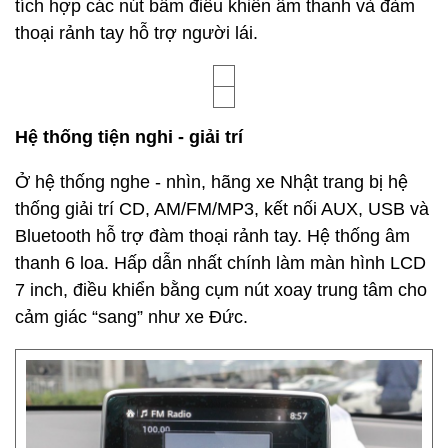
tích hợp các nút bấm điều khiển âm thanh và đàm
thoại rảnh tay hỗ trợ người lái.
Hệ thống tiện nghi - giải trí
Ở hệ thống nghe - nhìn, hãng xe Nhật trang bị hệ
thống giải trí CD, AM/FM/MP3, kết nối AUX, USB và
Bluetooth hỗ trợ đàm thoại rảnh tay. Hệ thống âm
thanh 6 loa. Hấp dẫn nhất chính làm màn hình LCD
7 inch, điều khiển bằng cụm nút xoay trung tâm cho
cảm giác “sang” như xe Đức.