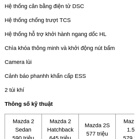
Hệ thống cân bằng điện tử DSC
Hệ thống chống trượt TCS
Hệ thống hỗ trợ khởi hành ngang dốc HL
Chìa khóa thông minh và khởi động nút bấm
Camera lùi
Cảnh báo phanhh khẩn cấp ESS
2 túi khí
Thông số kỹ thuật
Mazda 2
Mazda 2
Mazda
Mazda 2S
Sedan
Hatchback
1.5A
577 triệu
590 triệu
645 triệu
579 tr