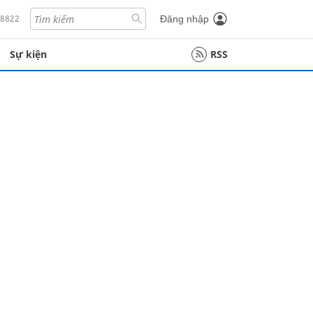
18822
Đăng nhập
Sự kiện
RSS