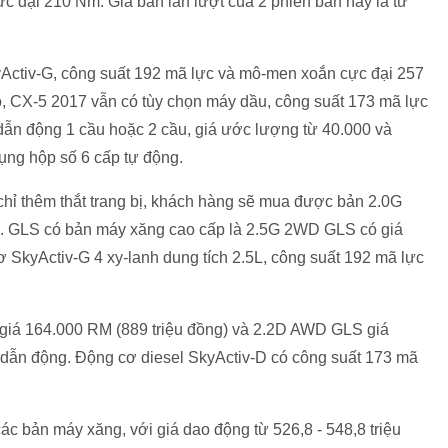
c đại 210 Nm. Giá bán lần lượt của 2 phiên bản này là từ
ctiv-G, công suất 192 mã lực và mô-men xoắn cực đại 257
, CX-5 2017 vẫn có tùy chọn máy dầu, công suất 173 mã lực
ẫn động 1 cầu hoặc 2 cầu, giá ước lượng từ 40.000 và
ụng hộp số 6 cấp tự động.
chỉ thêm thắt trang bị, khách hàng sẽ mua được bản 2.0G
. GLS có bản máy xăng cao cấp là 2.5G 2WD GLS có giá
 SkyActiv-G 4 xy-lanh dung tích 2.5L, công suất 192 mã lực
giá 164.000 RM (889 triệu đồng) và 2.2D AWD GLS giá
 dẫn động. Động cơ diesel SkyActiv-D có công suất 173 mã
ác bản máy xăng, với giá dao động từ 526,8 - 548,8 triệu