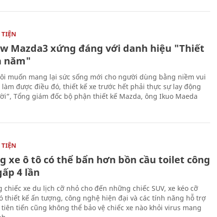
TIỆN
ew Mazda3 xứng đáng với danh hiệu "Thiết
a năm"
ôi muốn mang lại sức sống mới cho người dùng bằng niềm vui
ể làm được điều đó, thiết kế xe trước hết phải thực sự lay động
ời”, Tổng giám đốc bộ phận thiết kế Mazda, ông Ikuo Maeda
TIỆN
g xe ô tô có thể bẩn hơn bồn cầu toilet công
gấp 4 lần
 chiếc xe du lịch cỡ nhỏ cho đến những chiếc SUV, xe kéo cỡ
ó thiết kế ấn tượng, công nghệ hiện đại và các tính năng hỗ trợ
i tiên tiến cũng không thể bảo vệ chiếc xe nào khỏi virus mang