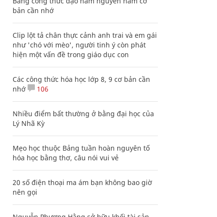
Bảng công thức đạo hàm nguyên hàm cơ
bản cần nhớ
Clip lột tả chân thực cảnh anh trai và em gái
như 'chó với mèo', người tinh ý còn phát
hiện một vấn đề trong giáo dục con
Các công thức hóa học lớp 8, 9 cơ bản cần
nhớ
106
Nhiều điểm bất thường ở bằng đại học của
Lý Nhã Kỳ
Mẹo học thuộc Bảng tuần hoàn nguyên tố
hóa học bằng thơ, câu nói vui vẻ
20 số điện thoại ma ám bạn không bao giờ
nên gọi
Nguyễn Phương Hằng sở hữu khối tài sản