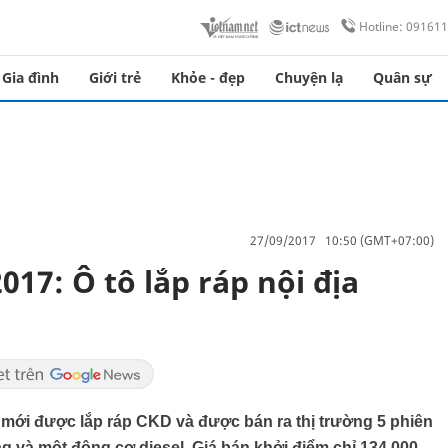
Hotline: 09161
Gia đình
Giới trẻ
Khỏe - đẹp
Chuyện lạ
Quân sự
27/09/2017 10:50 (GMT+07:00)
17: Ô tô lắp ráp nội địa
ệ mới được lắp ráp CKD và được bán ra thị trường 5 phiên
g và một động cơ diesel. Giá bán khởi điểm chỉ 134.000