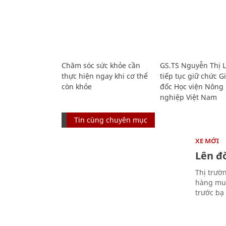
Chăm sóc sức khỏe cần
GS.TS Nguyễn Thị 
thực hiện ngay khi cơ thể
tiếp tục giữ chức 
còn khỏe
đốc Học viện Nông
nghiệp Việt Nam
Tin cùng chuyên mục
XE MỚI
Lên đờ
Thị trườ
hàng muố
trước bạ