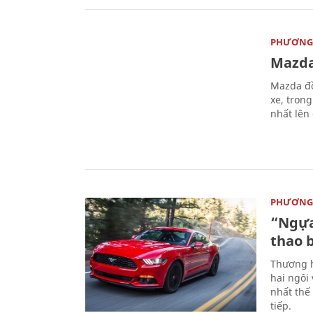
PHƯƠNG 
Mazda
Mazda đồ
xe, tron
nhất lên
PHƯƠNG 
“Ngựa
thao 
Thương h
hai ngôi
nhất thế
tiếp.