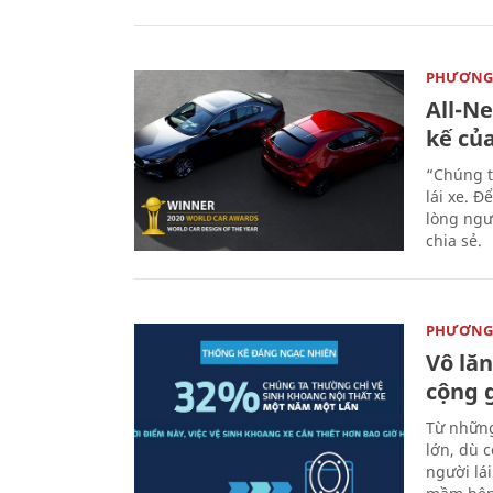
PHƯƠNG 
All-N
kế củ
“Chúng t
lái xe. Đ
lòng ngư
chia sẻ.
PHƯƠNG 
Vô lăn
cộng 
Từ những
lớn, dù c
người lá