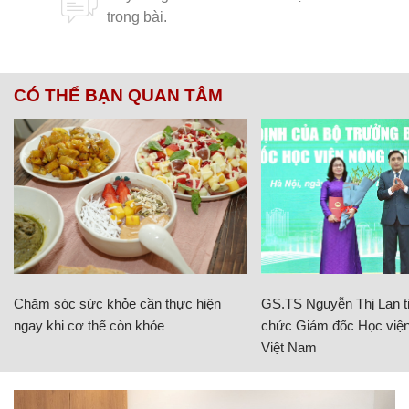
CÓ THỂ BẠN QUAN TÂM
Chăm sóc sức khỏe cần thực hiện
GS.TS Nguyễn Thị Lan ti
ngay khi cơ thể còn khỏe
chức Giám đốc Học viện
Việt Nam