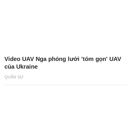
Video UAV Nga phóng lưới 'tóm gọn' UAV
của Ukraine
QUÂN SỰ