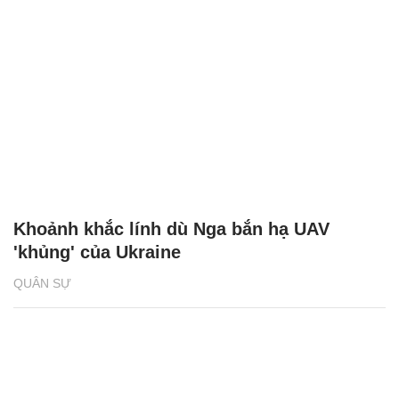
Khoảnh khắc lính dù Nga bắn hạ UAV
'khủng' của Ukraine
QUÂN SỰ