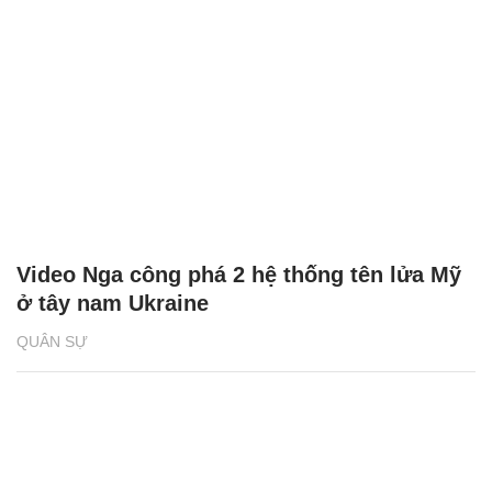
Video Nga công phá 2 hệ thống tên lửa Mỹ
ở tây nam Ukraine
QUÂN SỰ