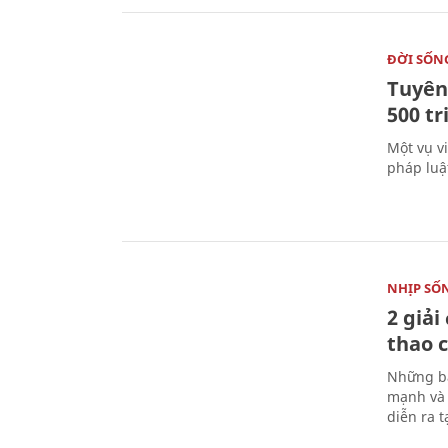
ĐỜI SỐN
Tuyên 
500 t
Một vụ v
pháp luậ
NHỊP SỐ
2 giải
thao c
Những bà
mạnh và 
diễn ra 