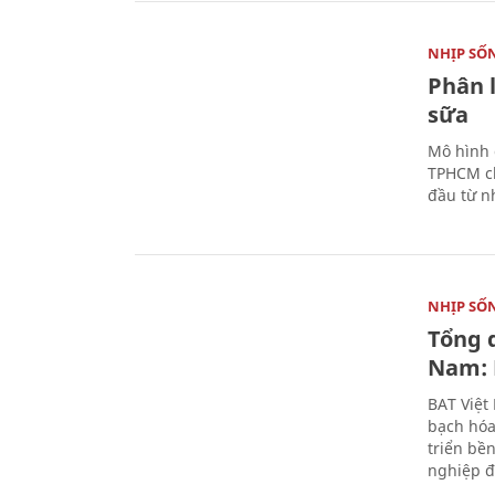
NHỊP SỐ
Phân 
sữa
Mô hình 
TPHCM ch
đầu từ n
NHỊP SỐ
Tổng 
Nam: 
BAT Việt
bạch hóa
triển bề
nghiệp đ