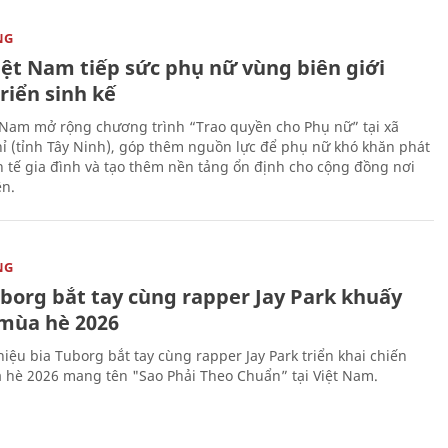
NG
iệt Nam tiếp sức phụ nữ vùng biên giới
riển sinh kế
 Nam mở rộng chương trình “Trao quyền cho Phụ nữ” tại xã
ỉ (tỉnh Tây Ninh), góp thêm nguồn lực để phụ nữ khó khăn phát
nh tế gia đình và tạo thêm nền tảng ổn định cho cộng đồng nơi
ên.
NG
uborg bắt tay cùng rapper Jay Park khuấy
mùa hè 2026
iệu bia Tuborg bắt tay cùng rapper Jay Park triển khai chiến
 hè 2026 mang tên "Sao Phải Theo Chuẩn” tại Việt Nam.