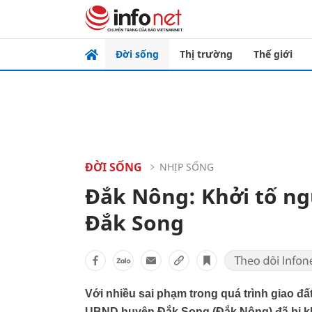
Đời sống
Thị trường
Thế giới
ĐỜI SỐNG
NHỊP SỐNG
Đắk Nông: Khởi tố ng
Đắk Song
Với nhiều sai phạm trong quá trình giao đ
UBND huyện Đắk Song (Đắk Nông) đã bị khởi