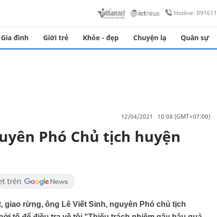
Hotline: 09161
Gia đình
Giới trẻ
Khỏe - đẹp
Chuyện lạ
Quân sự
12/04/2021 10:08 (GMT+07:00)
uyên Phó Chủ tịch huyện
ất, giao rừng, ông Lê Viết Sinh, nguyên Phó chủ tịch
 tố để điều tra về tội "Thiếu trách nhiệm gây hậu quả