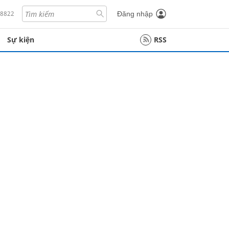
18822
Đăng nhập
Sự kiện
RSS