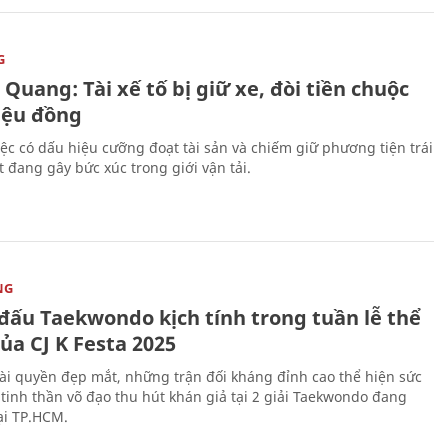
G
Quang: Tài xế tố bị giữ xe, đòi tiền chuộc
riệu đồng
iệc có dấu hiệu cưỡng đoạt tài sản và chiếm giữ phương tiện trái
t đang gây bức xúc trong giới vận tải.
NG
 đấu Taekwondo kịch tính trong tuần lễ thể
ủa CJ K Festa 2025
i quyền đẹp mắt, những trận đối kháng đỉnh cao thể hiện sức
tinh thần võ đạo thu hút khán giả tại 2 giải Taekwondo đang
tại TP.HCM.