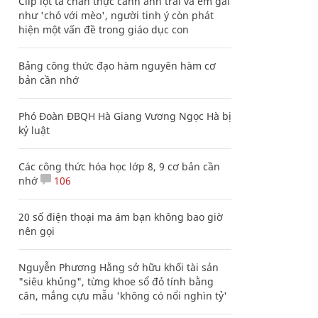
Clip lột tả chân thực cảnh anh trai và em gái
như 'chó với mèo', người tinh ý còn phát
hiện một vấn đề trong giáo dục con
Bảng công thức đạo hàm nguyên hàm cơ
bản cần nhớ
Phó Đoàn ĐBQH Hà Giang Vương Ngọc Hà bị
kỷ luật
Các công thức hóa học lớp 8, 9 cơ bản cần
nhớ
106
20 số điện thoại ma ám bạn không bao giờ
nên gọi
Nguyễn Phương Hằng sở hữu khối tài sản
"siêu khủng", từng khoe sổ đỏ tính bằng
cân, mắng cựu mẫu 'không có nổi nghìn tỷ'