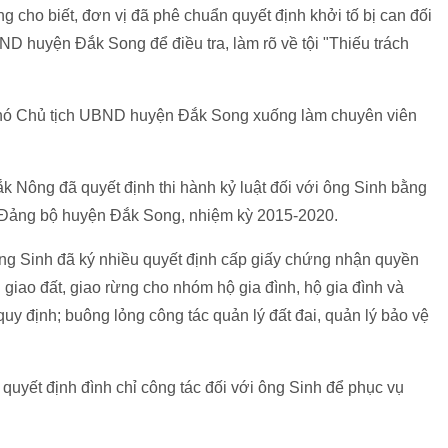
 cho biết, đơn vị đã phê chuẩn quyết định khởi tố bị can đối
 huyện Đắk Song để điều tra, làm rõ về tội "Thiếu trách
 Phó Chủ tịch UBND huyện Đắk Song xuống làm chuyên viên
 Nông đã quyết định thi hành kỷ luật đối với ông Sinh bằng
Đảng bộ huyện Đắk Song, nhiệm kỳ 2015-2020.
ông Sinh đã ký nhiều quyết định cấp giấy chứng nhận quyền
h giao đất, giao rừng cho nhóm hộ gia đình, hộ gia đình và
uy định; buông lỏng công tác quản lý đất đai, quản lý bảo vệ
quyết định đình chỉ công tác đối với ông Sinh để phục vụ