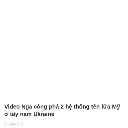
Video Nga công phá 2 hệ thống tên lửa Mỹ
ở tây nam Ukraine
QUÂN SỰ