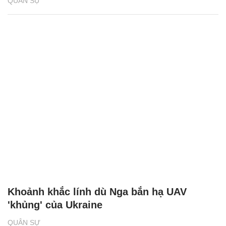
QUÂN SỰ
Khoảnh khắc lính dù Nga bắn hạ UAV
'khủng' của Ukraine
QUÂN SỰ