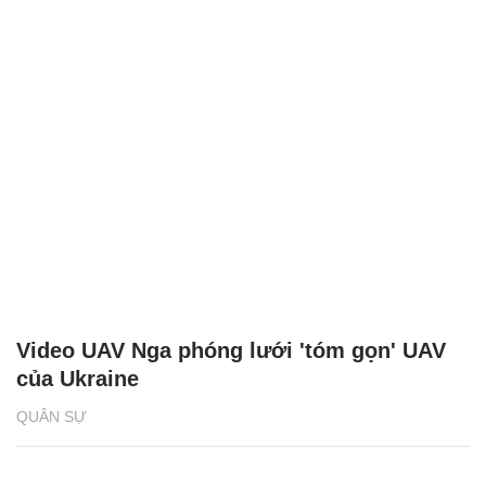
Video UAV Nga phóng lưới 'tóm gọn' UAV
của Ukraine
QUÂN SỰ