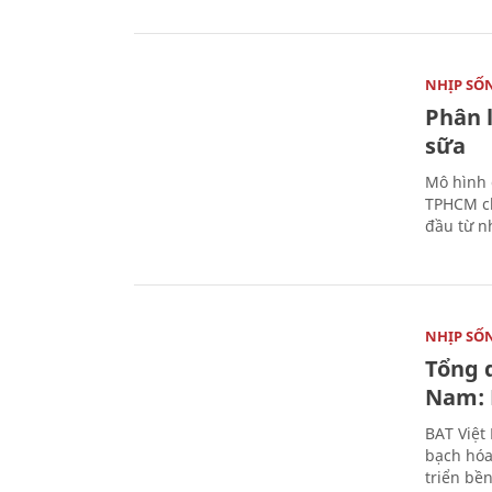
NHỊP SỐ
Phân 
sữa
Mô hình 
TPHCM ch
đầu từ n
NHỊP SỐ
Tổng 
Nam: 
BAT Việt
bạch hóa
triển bề