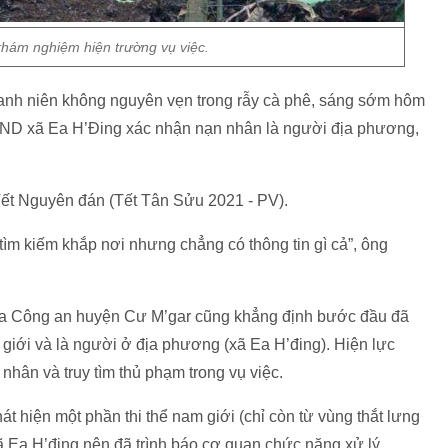
hám nghiệm hiện trường vụ việc.
thanh niên không nguyên vẹn trong rẫy cà phê, sáng sớm hôm
BND xã Ea H’Đing xác nhận nạn nhân là người địa phương,
Tết Nguyên đán (Tết Tân Sửu 2021 - PV).
 tìm kiếm khắp nơi nhưng chẳng có thông tin gì cả”, ông
 phía Công an huyện Cư M’gar cũng khẳng định bước đầu đã
 giới và là người ở địa phương (xã Ea H’đing). Hiện lực
nhân và truy tìm thủ phạm trong vụ việc.
 hiện một phần thi thể nam giới (chỉ còn từ vùng thắt lưng
xã Ea H’đing nên đã trình báo cơ quan chức năng xử lý.