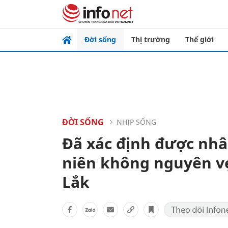
Đời sống
Thị trường
Thế giới
ĐỜI SỐNG
NHỊP SỐNG
Đã xác định được nhâ
niên không nguyên vẹ
Lắk