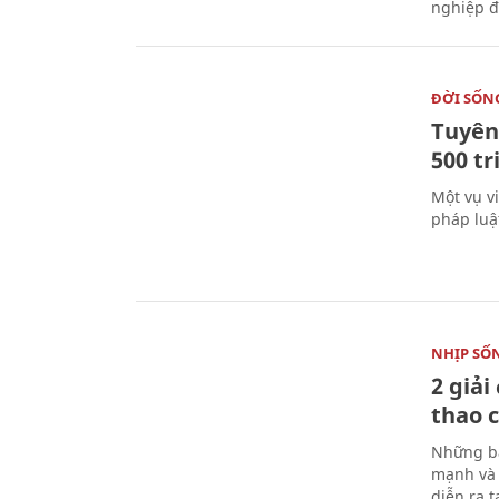
nghiệp đ
ĐỜI SỐN
Tuyên 
500 t
Một vụ v
pháp luậ
NHỊP SỐ
2 giải
thao c
Những bà
mạnh và 
diễn ra 