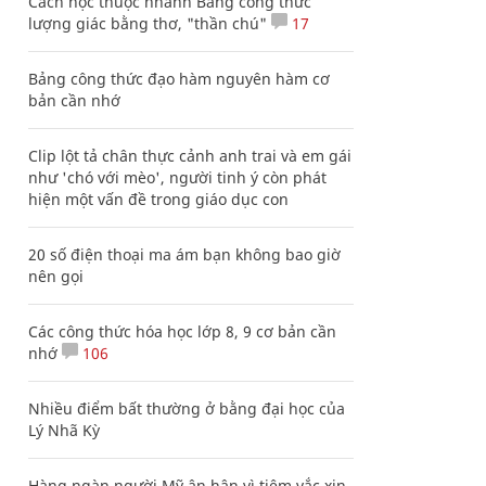
Cách học thuộc nhanh Bảng công thức
lượng giác bằng thơ, "thần chú"
17
Bảng công thức đạo hàm nguyên hàm cơ
bản cần nhớ
Clip lột tả chân thực cảnh anh trai và em gái
như 'chó với mèo', người tinh ý còn phát
hiện một vấn đề trong giáo dục con
20 số điện thoại ma ám bạn không bao giờ
nên gọi
Các công thức hóa học lớp 8, 9 cơ bản cần
nhớ
106
Nhiều điểm bất thường ở bằng đại học của
Lý Nhã Kỳ
Hàng ngàn người Mỹ ân hận vì tiêm vắc xin