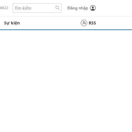
18822
Đăng nhập
Sự kiện
RSS