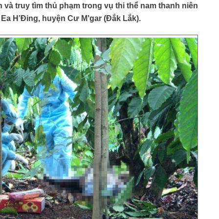
 và truy tìm thủ phạm trong vụ thi thể nam thanh niên
Ea H’Đing, huyện Cư M’gar (Đắk Lắk).