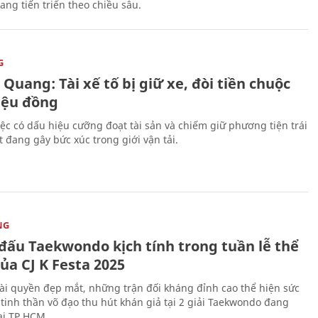
ang tiến triển theo chiều sâu.
G
Quang: Tài xế tố bị giữ xe, đòi tiền chuộc
riệu đồng
iệc có dấu hiệu cưỡng đoạt tài sản và chiếm giữ phương tiện trái
t đang gây bức xúc trong giới vận tải.
NG
 đấu Taekwondo kịch tính trong tuần lễ thể
ủa CJ K Festa 2025
i quyền đẹp mắt, những trận đối kháng đỉnh cao thể hiện sức
tinh thần võ đạo thu hút khán giả tại 2 giải Taekwondo đang
tại TP.HCM.