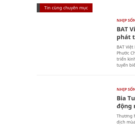
Tin cùng chuyên mục
NHỊP SỐ
BAT V
phát t
BAT Việt
Phước Ch
triển ki
tuyến bi
NHỊP SỐ
Bia T
động 
Thương h
dịch mùa