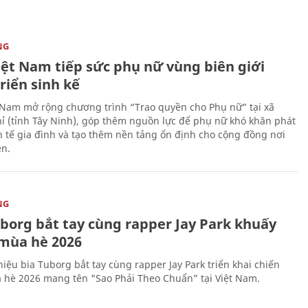
NG
iệt Nam tiếp sức phụ nữ vùng biên giới
riển sinh kế
 Nam mở rộng chương trình “Trao quyền cho Phụ nữ” tại xã
ỉ (tỉnh Tây Ninh), góp thêm nguồn lực để phụ nữ khó khăn phát
nh tế gia đình và tạo thêm nền tảng ổn định cho cộng đồng nơi
ên.
NG
uborg bắt tay cùng rapper Jay Park khuấy
mùa hè 2026
iệu bia Tuborg bắt tay cùng rapper Jay Park triển khai chiến
 hè 2026 mang tên "Sao Phải Theo Chuẩn” tại Việt Nam.