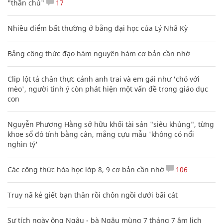
"thần chú"
17
Nhiều điểm bất thường ở bằng đại học của Lý Nhã Kỳ
Bảng công thức đạo hàm nguyên hàm cơ bản cần nhớ
Clip lột tả chân thực cảnh anh trai và em gái như 'chó với
mèo', người tinh ý còn phát hiện một vấn đề trong giáo dục
con
Nguyễn Phương Hằng sở hữu khối tài sản "siêu khủng", từng
khoe sổ đỏ tính bằng cân, mắng cựu mẫu 'không có nổi
nghìn tỷ'
Các công thức hóa học lớp 8, 9 cơ bản cần nhớ
106
Truy nã kẻ giết bạn thân rồi chôn ngồi dưới bãi cát
Sự tích ngày ông Ngâu - bà Ngâu mùng 7 tháng 7 âm lịch