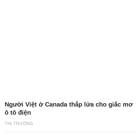
Người Việt ở Canada thắp lửa cho giấc mơ
ô tô điện
THỊ TRƯỜNG