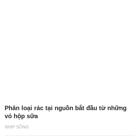
Phân loại rác tại nguồn bắt đầu từ những
vỏ hộp sữa
NHỊP SỐNG