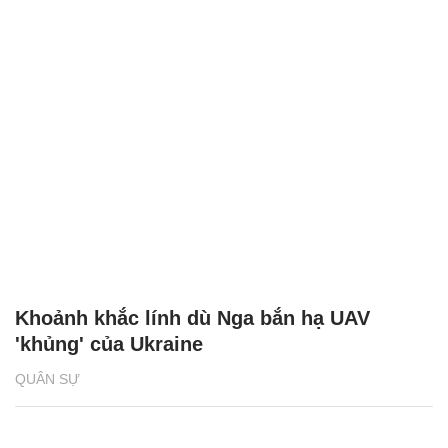
Khoảnh khắc lính dù Nga bắn hạ UAV
'khủng' của Ukraine
QUÂN SỰ