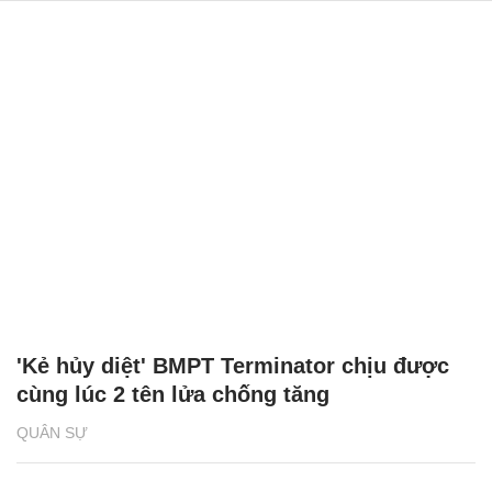
'Kẻ hủy diệt' BMPT Terminator chịu được
cùng lúc 2 tên lửa chống tăng
QUÂN SỰ