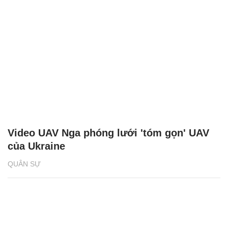
Video UAV Nga phóng lưới 'tóm gọn' UAV
của Ukraine
QUÂN SỰ