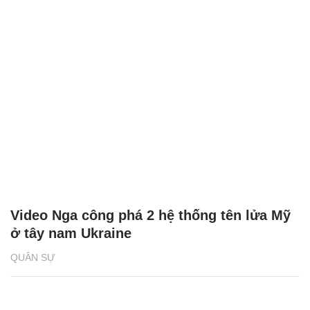
Video Nga công phá 2 hệ thống tên lửa Mỹ
ở tây nam Ukraine
QUÂN SỰ