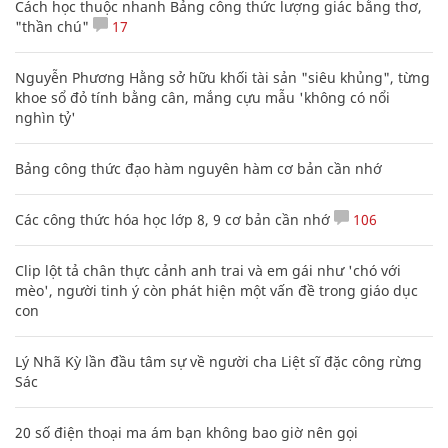
Cách học thuộc nhanh Bảng công thức lượng giác bằng thơ,
"thần chú"
17
Nguyễn Phương Hằng sở hữu khối tài sản "siêu khủng", từng
khoe sổ đỏ tính bằng cân, mắng cựu mẫu 'không có nổi
nghìn tỷ'
Bảng công thức đạo hàm nguyên hàm cơ bản cần nhớ
Các công thức hóa học lớp 8, 9 cơ bản cần nhớ
106
Clip lột tả chân thực cảnh anh trai và em gái như 'chó với
mèo', người tinh ý còn phát hiện một vấn đề trong giáo dục
con
Lý Nhã Kỳ lần đầu tâm sự về người cha Liệt sĩ đặc công rừng
Sác
20 số điện thoại ma ám bạn không bao giờ nên gọi