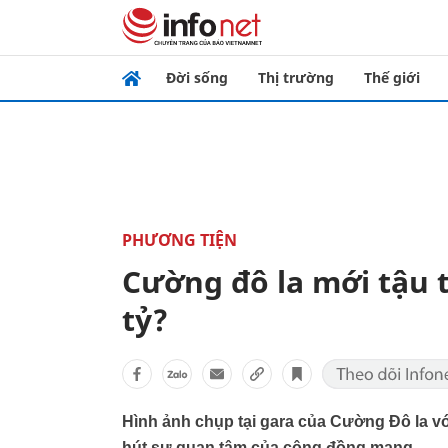
Đời sống
Thị trường
Thế giới
PHƯƠNG TIỆN
Cường đô la mới tậu 
tỷ?
Hình ảnh chụp tại gara của Cường Đô la vớ
hút sự quan tâm của cộng đồng mạng.