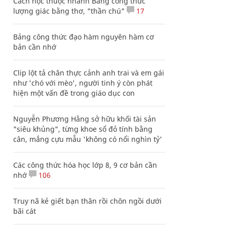
Cách học thuộc nhanh Bảng công thức
lượng giác bằng thơ, "thần chú"
17
Bảng công thức đạo hàm nguyên hàm cơ
bản cần nhớ
Clip lột tả chân thực cảnh anh trai và em gái
như 'chó với mèo', người tinh ý còn phát
hiện một vấn đề trong giáo dục con
Nguyễn Phương Hằng sở hữu khối tài sản
"siêu khủng", từng khoe sổ đỏ tính bằng
cân, mắng cựu mẫu 'không có nổi nghìn tỷ'
Các công thức hóa học lớp 8, 9 cơ bản cần
nhớ
106
Truy nã kẻ giết bạn thân rồi chôn ngồi dưới
bãi cát