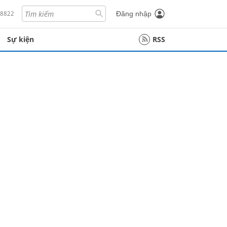
18822
Đăng nhập
Sự kiện
RSS