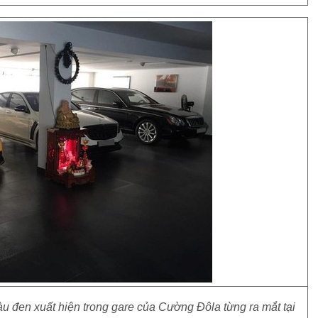
 đen xuất hiện trong gare của Cường Đôla từng ra mắt tại