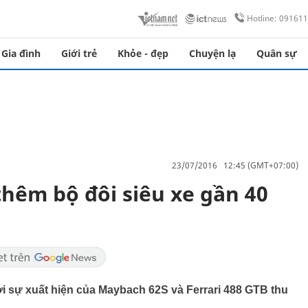
Hotline: 09161
Gia đình
Giới trẻ
Khỏe - đẹp
Chuyện lạ
Quân sự
23/07/2016 12:45 (GMT+07:00)
thêm bộ đôi siêu xe gần 40
i sự xuất hiện của Maybach 62S và Ferrari 488 GTB thu