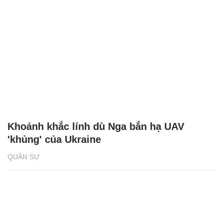
Khoảnh khắc lính dù Nga bắn hạ UAV
'khủng' của Ukraine
QUÂN SỰ