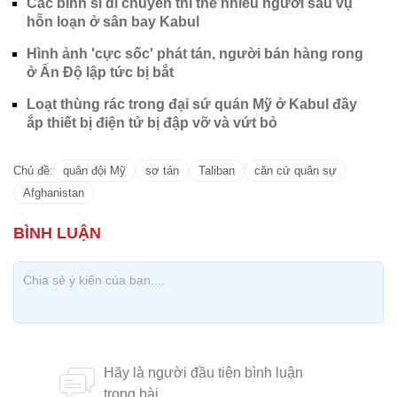
Các binh sĩ di chuyển thi thể nhiều người sau vụ
hỗn loạn ở sân bay Kabul
Hình ảnh 'cực sốc' phát tán, người bán hàng rong
ở Ấn Độ lập tức bị bắt
Loạt thùng rác trong đại sứ quán Mỹ ở Kabul đầy
ắp thiết bị điện tử bị đập vỡ và vứt bỏ
Chủ đề:
quân đội Mỹ
sơ tán
Taliban
căn cứ quân sự
Afghanistan