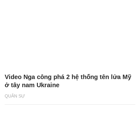
Video Nga công phá 2 hệ thống tên lửa Mỹ
ở tây nam Ukraine
QUÂN SỰ