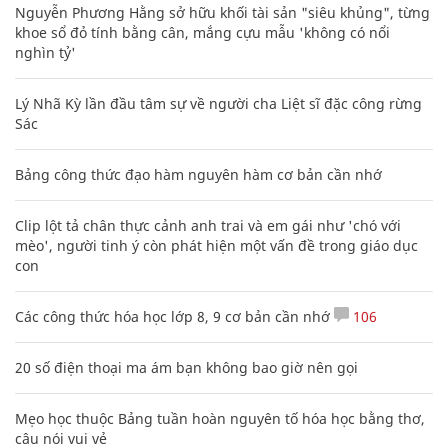
Nguyễn Phương Hằng sở hữu khối tài sản "siêu khủng", từng
khoe sổ đỏ tính bằng cân, mắng cựu mẫu 'không có nổi
nghìn tỷ'
Lý Nhã Kỳ lần đầu tâm sự về người cha Liệt sĩ đặc công rừng
Sác
Bảng công thức đạo hàm nguyên hàm cơ bản cần nhớ
Clip lột tả chân thực cảnh anh trai và em gái như 'chó với
mèo', người tinh ý còn phát hiện một vấn đề trong giáo dục
con
Các công thức hóa học lớp 8, 9 cơ bản cần nhớ
106
20 số điện thoại ma ám bạn không bao giờ nên gọi
Mẹo học thuộc Bảng tuần hoàn nguyên tố hóa học bằng thơ,
câu nói vui vẻ