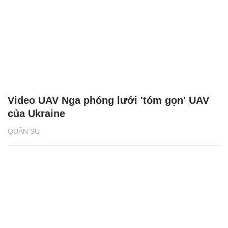
Video UAV Nga phóng lưới 'tóm gọn' UAV
của Ukraine
QUÂN SỰ