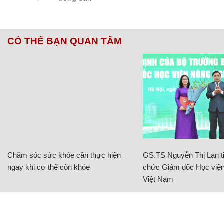
CÓ THỂ BẠN QUAN TÂM
Chăm sóc sức khỏe cần thực hiện
GS.TS Nguyễn Thị Lan ti
ngay khi cơ thể còn khỏe
chức Giám đốc Học viện
Việt Nam