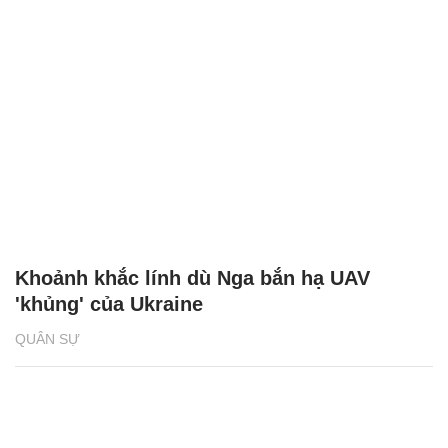
Khoảnh khắc lính dù Nga bắn hạ UAV
'khủng' của Ukraine
QUÂN SỰ