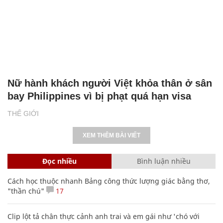
Nữ hành khách người Việt khỏa thân ở sân
bay Philippines vì bị phạt quá hạn visa
THẾ GIỚI
XEM THÊM BÀI VIẾT
Đọc nhiều
Bình luận nhiều
Cách học thuộc nhanh Bảng công thức lượng giác bằng thơ,
"thần chú"
17
Clip lột tả chân thực cảnh anh trai và em gái như 'chó với