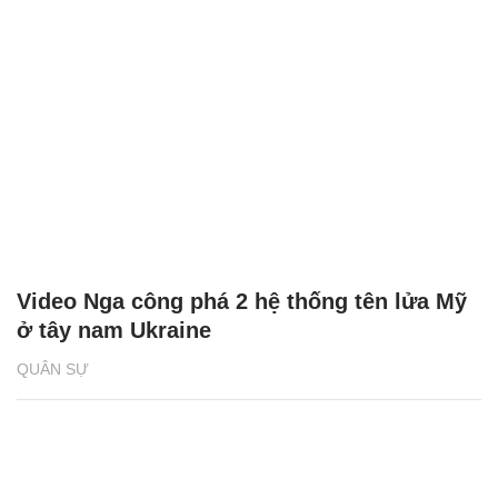
Video Nga công phá 2 hệ thống tên lửa Mỹ
ở tây nam Ukraine
QUÂN SỰ