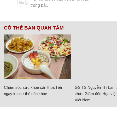
CÓ THỂ BẠN QUAN TÂM
Chăm sóc sức khỏe cần thực hiện
GS.TS Nguyễn Thị Lan ti
ngay khi cơ thể còn khỏe
chức Giám đốc Học viện
Việt Nam