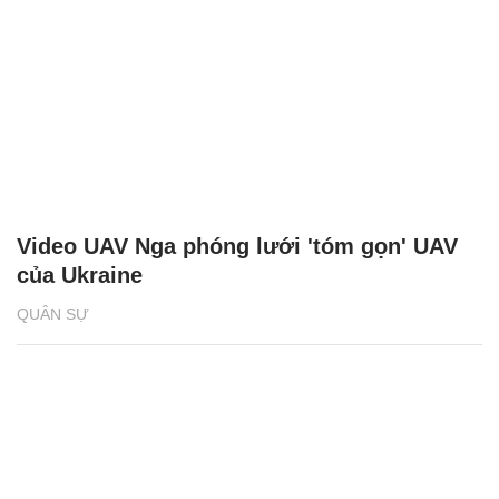
Video UAV Nga phóng lưới 'tóm gọn' UAV
của Ukraine
QUÂN SỰ