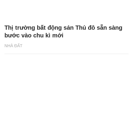
Đặc quyền độc nhất chỉ có tại 2 tòa phức
hợp đa tiện ích The Sola Park
NHÀ ĐẤT