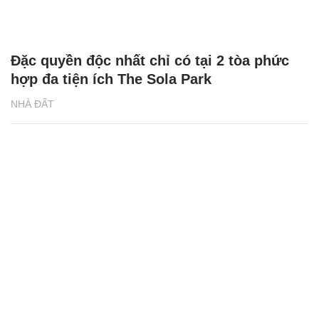
Lý do căn hộ studio được nhà đầu tư săn
đón
NHÀ ĐẤT