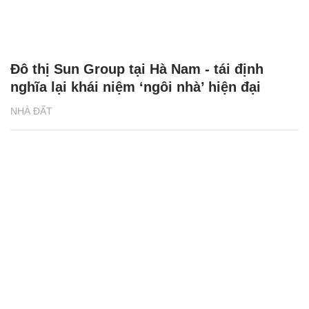
Thị trường bất động sản Thủ đô sẵn sàng
bước vào chu kì mới
NHÀ ĐẤT