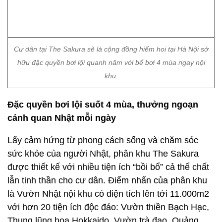
Đặc quyền bơi lội suốt 4 mùa, thưởng ngoạn
cảnh quan Nhật mỗi ngày
Lấy cảm hứng từ phong cách sống và chăm sóc
sức khỏe của người Nhật, phân khu The Sakura
được thiết kế với nhiều tiện ích “bồi bổ” cả thể chất
lẫn tinh thần cho cư dân. Điểm nhấn của phân khu
là Vườn Nhật nội khu có diện tích lên tới 11.000m2
với hơn 20 tiện ích độc đáo: Vườn thiền Bạch Hạc,
Thung lũng hoa Hokkaido, Vườn trà đạo, Quảng
trường nước Ashi…
Hệ thống tiện ích phong phú này là bản nhạc nền
thú vị cho không gian bể bơi 4 mùa tại The Sakura.
Với thiết kế mái vòm, tường kính ôm trọn công trình,
không gian bể bơi được giao thoa cùng cảnh sắc