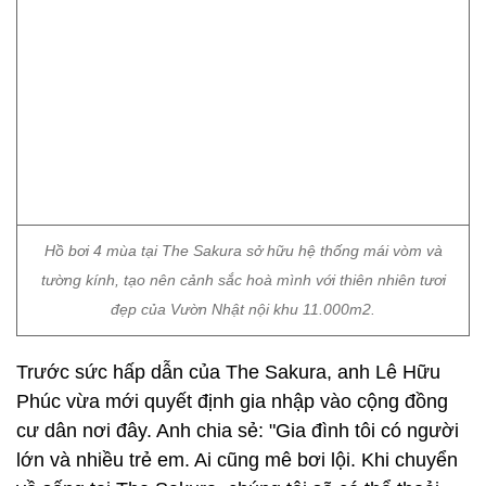
Hồ bơi 4 mùa tại The Sakura sở hữu hệ thống mái vòm và
tường kính, tạo nên cảnh sắc hoà mình với thiên nhiên tươi
đẹp của Vườn Nhật nội khu 11.000m2.
Trước sức hấp dẫn của The Sakura, anh Lê Hữu
Phúc vừa mới quyết định gia nhập vào cộng đồng
cư dân nơi đây. Anh chia sẻ: "Gia đình tôi có người
lớn và nhiều trẻ em. Ai cũng mê bơi lội. Khi chuyển
về sống tại The Sakura, chúng tôi sẽ có thể thoải
mái tận hưởng đam mê mỗi ngày mà chẳng cần lo
lắng thời tiết hay sự đông đúc của các khu bể bơi
công cộng. Hy vọng nhờ đó con tôi có thể cải thiện
chiều cao, còn bố mẹ có điều kiện nâng cao sức
khỏe”