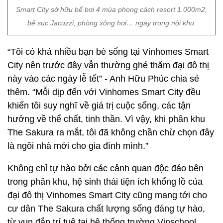
thêm. “Mỗi dịp đến với Vinhomes Smart City đều
khiến tôi suy nghĩ về giá trị cuộc sống, các tận
hưởng về thể chất, tinh thần. Vì vậy, khi phân khu
The Sakura ra mắt, tôi đã không chần chừ chọn đây
là ngôi nhà mới cho gia đình mình.”
Không chỉ tự hào bởi các cảnh quan độc đáo bên
trong phân khu, hệ sinh thái tiện ích khổng lồ của
đại đô thị Vinhomes Smart City cũng mang tới cho
cư dân The Sakura chất lượng sống đáng tự hào,
từ vun đắp trí tuệ tại hệ thống trường Vinschool,
chăm sóc sức khỏe tại bệnh viện Vinmec đến vui
chơi tại các đại công viên…
Với phong cách sống resort “chuẩn Nhật”, The
Sakura trở thành điểm an cư lý tưởng cho cộng
đồng cư dân phía Tây thủ đô, đặc biệt là những cá