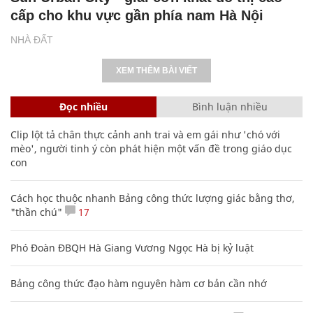
Clip lột tả chân thực cảnh anh trai và em gái như 'chó với
mèo', người tinh ý còn phát hiện một vấn đề trong giáo dục
con
Cách học thuộc nhanh Bảng công thức lượng giác bằng thơ,
"thần chú"
17
Phó Đoàn ĐBQH Hà Giang Vương Ngọc Hà bị kỷ luật
Bảng công thức đạo hàm nguyên hàm cơ bản cần nhớ
Các công thức hóa học lớp 8, 9 cơ bản cần nhớ
106
20 số điện thoại ma ám bạn không bao giờ nên gọi
Nhiều điểm bất thường ở bằng đại học của Lý Nhã Kỳ
Người lãng mạn cuối cùng