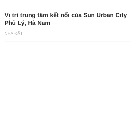
Thị trường phía Tây đón nguồn cung căn
hộ cao cấp mới
NHÀ ĐẤT