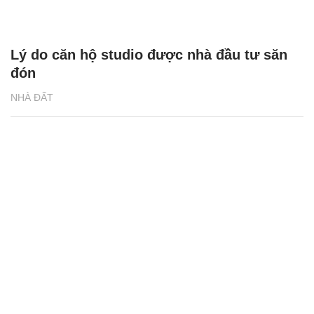
Vị trí trung tâm kết nối của Sun Urban City
Phủ Lý, Hà Nam
NHÀ ĐẤT