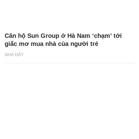
NHÀ ĐẤT
Khu đô thị Sun Group đón đầu làn sóng an
cư mới ở Hà Nam
NHÀ ĐẤT