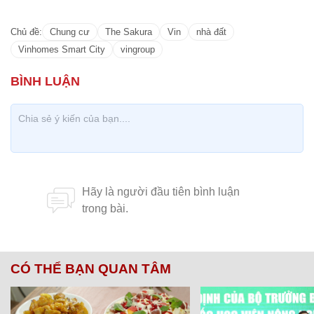
CÓ THỂ BẠN QUAN TÂM
Chăm sóc sức khỏe cần thực hiện
GS.TS Nguyễn Thị Lan ti