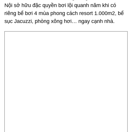
Nội sở hữu đặc quyền bơi lội quanh năm khi có
riêng bể bơi 4 mùa phong cách resort 1.000m2, bể
sục Jacuzzi, phòng xông hơi… ngay cạnh nhà.
Cư dân tại The Sakura sẽ là cộng đồng hiếm hoi tại Hà Nội sở
hữu đặc quyền bơi lội quanh năm với bể bơi 4 mùa ngay nội
khu.