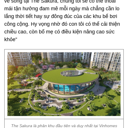
The Sakura là phân khu đầu tiên và duy nhất tại Vinhomes
Smart City sở hữu bể bơi 4 mùa phong cách resort 1.000m2,
bể sục Jacuzzi, phòng xông hơi… ngay trong nội khu.
“Tôi có khá nhiều bạn bè sống tại Vinhomes Smart
City nên trước đây vẫn thường ghé thăm đại đô thị
này vào các ngày lễ tết” - Anh Hữu Phúc chia sẻ