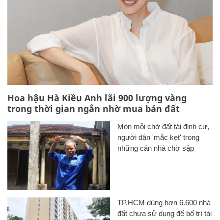
Hoa hậu Hà Kiều Anh lãi 900 lượng vàng
trong thời gian ngắn nhờ mua bán đất
Mòn mỏi chờ đất tái định cư,
người dân 'mắc kẹt' trong
những căn nhà chờ sập
TP.HCM dùng hơn 6.600 nhà
đất chưa sử dụng để bố trí tái
định cư