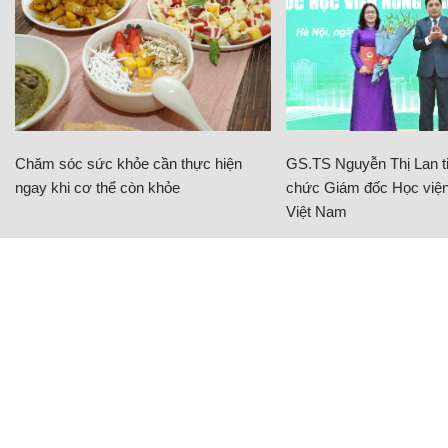
ngay khi cơ thể còn khỏe
chức Giám đốc Học viện
Việt Nam
Izumi City - Cơ hội an cư và đầu tư bền
vững tại khu Đông TP.HCM