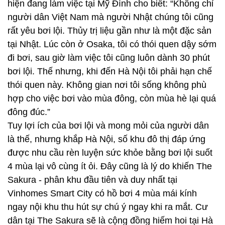
hiện đang làm việc tại Mỹ Đình cho biết: “Không chỉ
người dân Việt Nam mà người Nhật chúng tôi cũng
rất yêu bơi lội. Thủy trị liệu gần như là một đặc sản
tại Nhật. Lúc còn ở Osaka, tôi có thói quen dậy sớm
đi bơi, sau giờ làm việc tôi cũng luôn dành 30 phút
bơi lội. Thế nhưng, khi đến Hà Nội tôi phải hạn chế
thói quen này. Không gian nơi tôi sống không phù
hợp cho việc bơi vào mùa đông, còn mùa hè lại quá
đông đúc.”
Tuy lợi ích của bơi lội và mong mỏi của người dân
là thế, nhưng khắp Hà Nội, số khu đô thị đáp ứng
được nhu cầu rèn luyện sức khỏe bằng bơi lội suốt
4 mùa lại vô cùng ít ỏi. Đây cũng là lý do khiến The
Sakura - phân khu đầu tiên và duy nhất tại
Vinhomes Smart City có hồ bơi 4 mùa mái kính
ngay nội khu thu hút sự chú ý ngay khi ra mắt. Cư
dân tại The Sakura sẽ là cộng đồng hiếm hoi tại Hà