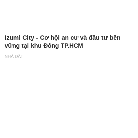
NHÀ ĐẤT
Căn hộ Sun Group ở Hà Nam ‘chạm’ tới
giấc mơ mua nhà của người trẻ