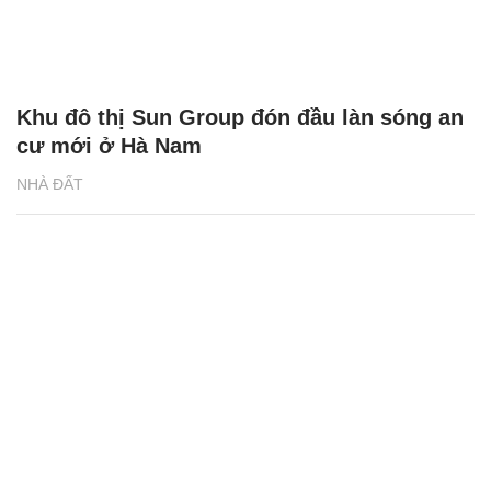
Đô thị Sun Group tại Hà Nam - tái định
nghĩa lại khái niệm ‘ngôi nhà’ hiện đại
NHÀ ĐẤT