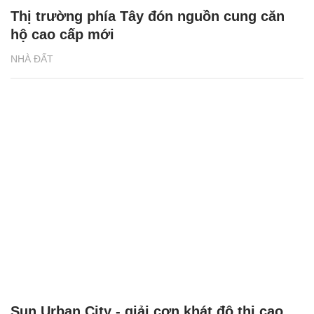
Sun Urban City - giải cơn khát đô thị cao
cấp cho khu vực gần phía nam Hà Nội
NHÀ ĐẤT
XEM THÊM BÀI VIẾT
Đọc nhiều
Bình luận nhiều