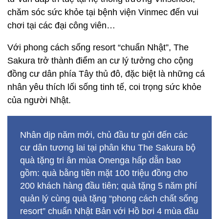
nhân yêu thích lối sống tinh tế, coi trọng sức khỏe
của người Nhật.
Nhân dịp năm mới, chủ đầu tư gửi đến các
cư dân tương lai tại phân khu The Sakura bộ
quà tặng tri ân mùa Onenga hấp dẫn bao
gồm: quà bằng tiền mặt 100 triệu đồng cho
200 khách hàng đầu tiên; quà tặng 5 năm phí
quản lý cùng quà tặng “phong cách chất sống
resort” chuẩn Nhật Bản với Hồ bơi 4 mùa đầu
tiên và duy nhất tại Vinhomes Smart City
được đặt riêng trong lòng phân khu.
Bên cạnh đó, khách hàng mua căn hộ SA2 –
phân khu The Sakura còn được tham gia
chương trình “Lộc Xuân Như Ý”, dành tặng
khoản lì xì 5 chỉ vàng cho 100 khách hàng
thuê/mua căn hộ đầu tiên từ ngày 17/1/2022