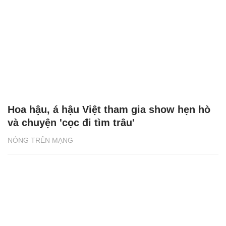
Hoa hậu, á hậu Việt tham gia show hẹn hò
và chuyện 'cọc đi tìm trâu'
NÓNG TRÊN MẠNG