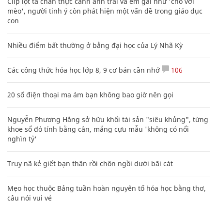
Clip lột tả chân thực cảnh anh trai và em gái như 'chó với
mèo', người tinh ý còn phát hiện một vấn đề trong giáo dục
con
Nhiều điểm bất thường ở bằng đại học của Lý Nhã Kỳ
Các công thức hóa học lớp 8, 9 cơ bản cần nhớ
106
20 số điện thoại ma ám bạn không bao giờ nên gọi
Nguyễn Phương Hằng sở hữu khối tài sản "siêu khủng", từng
khoe sổ đỏ tính bằng cân, mắng cựu mẫu 'không có nổi
nghìn tỷ'
Truy nã kẻ giết bạn thân rồi chôn ngồi dưới bãi cát
Mẹo học thuộc Bảng tuần hoàn nguyên tố hóa học bằng thơ,
câu nói vui vẻ