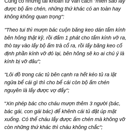
Cũng có những tài khoản tư vấn cách "
miễn sao lấy
được bộ ấm chén, những thứ khác có an toàn hay
không không quan trọng":
"Theo tui thì mượn bác cuộn băng keo dán tấm kính
bên hông thật kỹ, rồi đấm 1 phát cho tấm kính vỡ ra,
thò tay vào lấy bộ ấm trà cổ ra, rồi lấy băng keo cố
định phần kính vỡ đó lại, bên hông sẽ ko ai chú ý là
kính bị vỡ đâu";
"Lôi đồ trong các tủ bên cạnh ra hết kéo tủ ra lật
ngửa bể cái gì thì cho bể cái còn bộ ấm chén
nguyên là lấy được vợ đấy";
"
Xin phép bác cho cháu mượn thêm 3 người (bác,
bác gái, con gái bác) để khênh cái tủ đặt úp mặt
xuống. Có thể cháu lấy được ấm chén mà không vỡ
còn những thứ khác thì cháu không chắc";