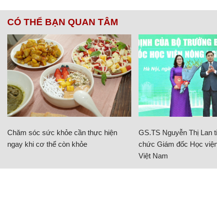
CÓ THỂ BẠN QUAN TÂM
Chăm sóc sức khỏe cần thực hiện
GS.TS Nguyễn Thị Lan ti
ngay khi cơ thể còn khỏe
chức Giám đốc Học viện
Việt Nam