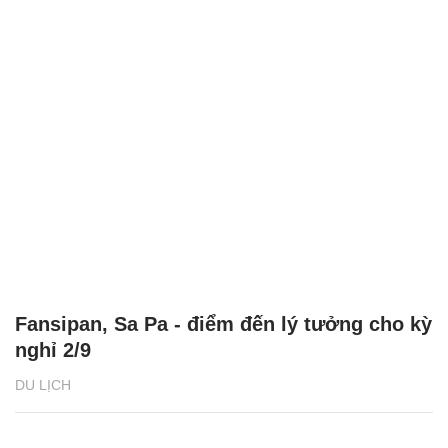
Fansipan, Sa Pa - điểm đến lý tưởng cho kỳ
nghỉ 2/9
DU LỊCH