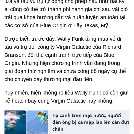
lửa và tàu vũ trụ tự động cho phép hầu như bất kỳ
ai cũng có thể trở thành phi hành gia chỉ sau vài giờ
trải qua khoá hướng dẫn và huấn luyện an toàn tại
các cơ sở của Blue Origin ở Tây Texas, Mỹ.
Được biết, trước đây, Wally Funk từng mua vé đi
tàu vũ trụ do công ty Virgin Galactic của Richard
Branson, đối thủ cạnh tranh trực tiếp của Blue
Origin. Nhưng hiện chương trình vẫn đang trong
giai đoạn thử nghiệm và chưa công bố ngày cụ thể
cho chuyến bay thương mại đầu tiên.
Tuy nhiên, hiện không rõ liệu Wally Funk có còn giữ
kế hoạch bay cùng Virgin Galactic hay không.
Hạ cánh trên mặt nước, người
đàn ông bị cá mập lao lên cắn đứt
chân