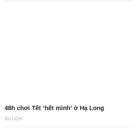
48h chơi Tết ‘hết mình’ ở Hạ Long
DU LỊCH