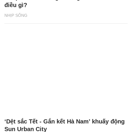
điều gì?
NHỊP SỐNG
‘Dệt sắc Tết - Gắn kết Hà Nam’ khuấy động
Sun Urban City