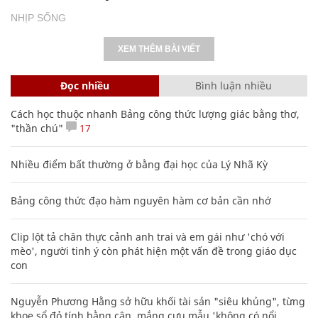
NHỊP SỐNG
XEM THÊM BÀI VIẾT
Đọc nhiều
Bình luận nhiều
Cách học thuộc nhanh Bảng công thức lượng giác bằng thơ,
"thần chú"
17
Nhiều điểm bất thường ở bằng đại học của Lý Nhã Kỳ
Bảng công thức đạo hàm nguyên hàm cơ bản cần nhớ
Clip lột tả chân thực cảnh anh trai và em gái như 'chó với
mèo', người tinh ý còn phát hiện một vấn đề trong giáo dục
con
Nguyễn Phương Hằng sở hữu khối tài sản "siêu khủng", từng
khoe sổ đỏ tính bằng cân, mắng cựu mẫu 'không có nổi