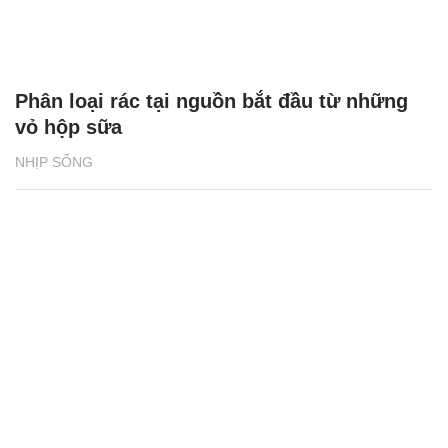
Phân loại rác tại nguồn bắt đầu từ những
vỏ hộp sữa
NHỊP SỐNG