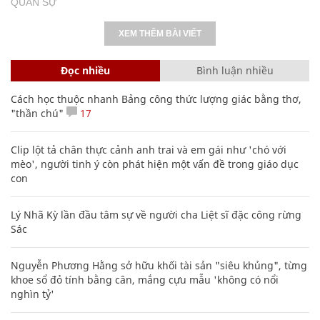
QUÂN SỰ
XEM THÊM BÀI VIẾT
Đọc nhiều
Bình luận nhiều
Cách học thuộc nhanh Bảng công thức lượng giác bằng thơ,
"thần chú"
17
Clip lột tả chân thực cảnh anh trai và em gái như 'chó với
mèo', người tinh ý còn phát hiện một vấn đề trong giáo dục
con
Lý Nhã Kỳ lần đầu tâm sự về người cha Liệt sĩ đặc công rừng
Sác
Nguyễn Phương Hằng sở hữu khối tài sản "siêu khủng", từng
khoe sổ đỏ tính bằng cân, mắng cựu mẫu 'không có nổi
nghìn tỷ'