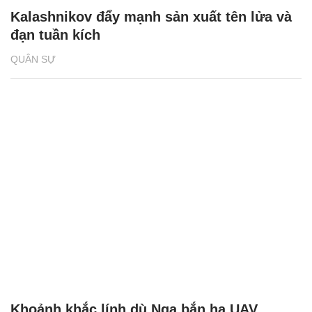
Kalashnikov đẩy mạnh sản xuất tên lửa và
đạn tuần kích
QUÂN SỰ
Khoảnh khắc lính dù Nga bắn hạ UAV