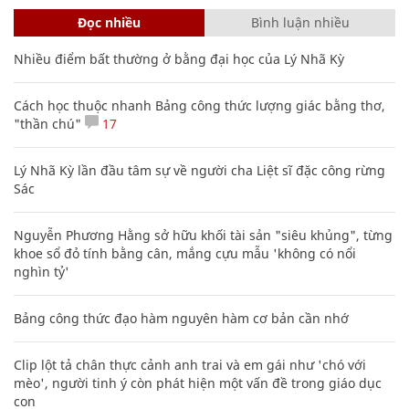
Đọc nhiều
Bình luận nhiều
Nhiều điểm bất thường ở bằng đại học của Lý Nhã Kỳ
Cách học thuộc nhanh Bảng công thức lượng giác bằng thơ,
"thần chú"
17
Lý Nhã Kỳ lần đầu tâm sự về người cha Liệt sĩ đặc công rừng
Sác
Nguyễn Phương Hằng sở hữu khối tài sản "siêu khủng", từng
khoe sổ đỏ tính bằng cân, mắng cựu mẫu 'không có nổi
nghìn tỷ'
Bảng công thức đạo hàm nguyên hàm cơ bản cần nhớ
Clip lột tả chân thực cảnh anh trai và em gái như 'chó với
mèo', người tinh ý còn phát hiện một vấn đề trong giáo dục
con