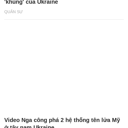
'khủng' của Ukraine
QUÂN SỰ
Video Nga công phá 2 hệ thống tên lửa Mỹ
ở tây nam Ukraine