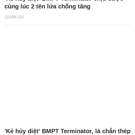
cùng lúc 2 tên lửa chống tăng
QUÂN SỰ
'Kẻ hủy diệt' BMPT Terminator, lá chắn thép