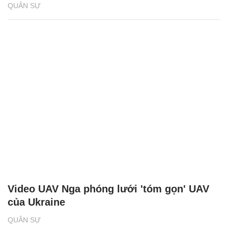
QUÂN SỰ
Video UAV Nga phóng lưới 'tóm gọn' UAV
của Ukraine
QUÂN SỰ