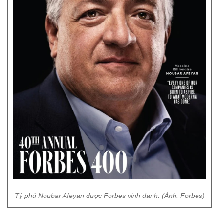
Tỷ phú Noubar Afeyan được Forbes vinh danh. (Ảnh: Forbes)