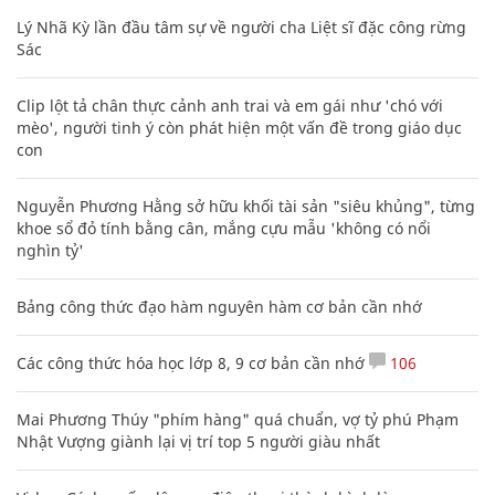
Lý Nhã Kỳ lần đầu tâm sự về người cha Liệt sĩ đặc công rừng
Sác
Clip lột tả chân thực cảnh anh trai và em gái như 'chó với
mèo', người tinh ý còn phát hiện một vấn đề trong giáo dục
con
Nguyễn Phương Hằng sở hữu khối tài sản "siêu khủng", từng
khoe sổ đỏ tính bằng cân, mắng cựu mẫu 'không có nổi
nghìn tỷ'
Bảng công thức đạo hàm nguyên hàm cơ bản cần nhớ
Các công thức hóa học lớp 8, 9 cơ bản cần nhớ
106
Mai Phương Thúy "phím hàng" quá chuẩn, vợ tỷ phú Phạm
Nhật Vượng giành lại vị trí top 5 người giàu nhất