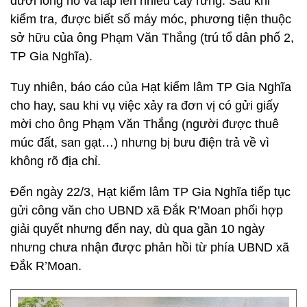
dưới lòng hồ và lấp lên nhiều cây rừng. Sau khi
kiểm tra, được biết số máy móc, phương tiện thuộc
sở hữu của ông Phạm Văn Thắng (trú tổ dân phố 2,
TP Gia Nghĩa).
Tuy nhiên, báo cáo của Hạt kiểm lâm TP Gia Nghĩa
cho hay, sau khi vụ việc xảy ra đơn vị có gửi giấy
mời cho ông Phạm Văn Thắng (người được thuê
múc đất, san gạt…) nhưng bị bưu điện trả về vì
không rõ địa chỉ.
Đến ngày 22/3, Hạt kiểm lâm TP Gia Nghĩa tiếp tục
gửi công văn cho UBND xã Đắk R’Moan phối hợp
giải quyết nhưng đến nay, dù qua gần 10 ngày
nhưng chưa nhận được phản hồi từ phía UBND xã
Đắk R’Moan.