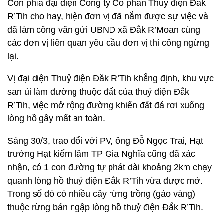
Còn phía đại diện Công ty Cổ phần Thuỷ điện Đắk
R’Tih cho hay, hiện đơn vị đã nắm được sự việc và
đã làm công văn gửi UBND xã Đắk R’Moan cùng
các đơn vị liên quan yêu cầu đơn vị thi công ngừng
lại.
Vị đại diện Thuỷ điện Đắk R’Tih khẳng định, khu vực
san ủi làm đường thuộc đất của thuỷ điện Đắk
R’Tih, việc mở rộng đường khiến đất đá rơi xuống
lòng hồ gây mất an toàn.
Sáng 30/3, trao đổi với PV, ông Đỗ Ngọc Trai, Hạt
trưởng Hạt kiểm lâm TP Gia Nghĩa cũng đã xác
nhận, có 1 con đường tự phát dài khoảng 2km chạy
quanh lòng hồ thuỷ điện Đắk R’Tih vừa được mở.
Trong số đó có nhiều cây rừng trồng (gáo vàng)
thuộc rừng bán ngập lòng hồ thuỷ điện Đắk R’Tih.