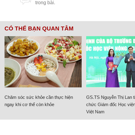
CÓ THỂ BẠN QUAN TÂM
Chăm sóc sức khỏe cần thực hiện
GS.TS Nguyễn Thị Lan ti
ngay khi cơ thể còn khỏe
chức Giám đốc Học viện
Việt Nam