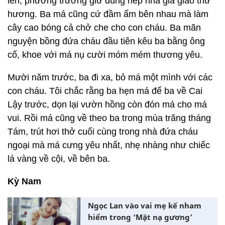
lên, phương trưởng giữ đúng nếp nhà gia giáo thư
hương. Ba má cũng cứ đầm ấm bên nhau mà làm
cây cao bóng cả chở che cho con cháu. Ba mãn
nguyện bồng đứa cháu đầu tiên kêu ba bằng ông
cố, khoe với má nụ cười móm mém thương yêu.
Mười năm trước, ba đi xa, bỏ má một mình với các
con cháu. Tôi chắc rằng ba hẹn má để ba về Cai
Lậy trước, dọn lại vườn hồng còn đón má cho má
vui. Rồi má cũng về theo ba trong mùa trăng tháng
Tám, trút hơi thở cuối cùng trong nhà đứa cháu
ngoại mà má cưng yêu nhất, nhẹ nhàng như chiếc
lá vàng về cội, về bên ba.
Kỳ Nam
Ngọc Lan vào vai mẹ kế nham
hiểm trong ‘Mặt nạ gương’