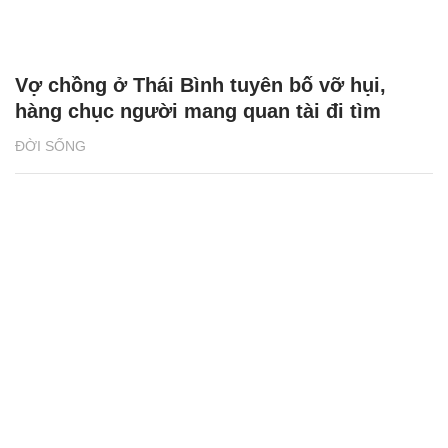
Vợ chồng ở Thái Bình tuyên bố vỡ hụi,
hàng chục người mang quan tài đi tìm
ĐỜI SỐNG