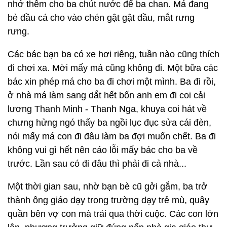
nhớ thêm cho ba chút nước để ba chan. Má đang
bẻ đầu cá cho vào chén gật gật đầu, mắt rưng
rưng.
Các bác bạn ba có xe hơi riêng, tuần nào cũng thích
đi chơi xa. Mời mấy má cũng không đi. Một bữa các
bác xin phép má cho ba đi chơi một mình. Ba đi rồi,
ở nhà má làm sang dắt hết bốn anh em đi coi cải
lương Thanh Minh - Thanh Nga, khuya coi hát về
chưng hửng ngó thấy ba ngồi lục đục sửa cái đèn,
nói mấy má con đi đâu làm ba đợi muốn chết. Ba đi
không vui gì hết nên cáo lỗi mấy bác cho ba về
trước. Lần sau có đi đâu thì phải đi cả nhà...
Một thời gian sau, nhờ bạn bè cũ gởi gắm, ba trở
thành ông giáo dạy trong trường dạy trẻ mù, quây
quần bên vợ con mà trải qua thời cuộc. Các con lớn