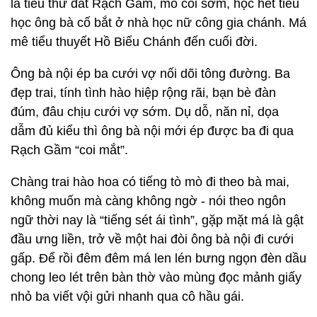
là tiểu thư đất Rạch Gầm, mồ côi sớm, học hết tiểu
học ông bà cố bắt ở nhà học nữ công gia chánh. Má
mê tiểu thuyết Hồ Biểu Chánh đến cuối đời.
Ông bà nội ép ba cưới vợ nối dõi tông đường. Ba
đẹp trai, tính tình hào hiệp rộng rãi, bạn bè đàn
đúm, đâu chịu cưới vợ sớm. Dụ dỗ, năn nỉ, dọa
dẫm đủ kiểu thì ông bà nội mới ép được ba đi qua
Rạch Gầm “coi mắt”.
Chàng trai hào hoa có tiếng tò mò đi theo bà mai,
không muốn mà càng không ngờ - nói theo ngôn
ngữ thời nay là “tiếng sét ái tình”, gặp mặt má là gật
đầu ưng liền, trở về một hai đòi ông bà nội đi cưới
gấp. Để rồi đêm đêm má len lén bưng ngọn đèn dầu
chong leo lét trên bàn thờ vào mùng đọc mảnh giấy
nhỏ ba viết vội gửi nhanh qua cô hầu gái.