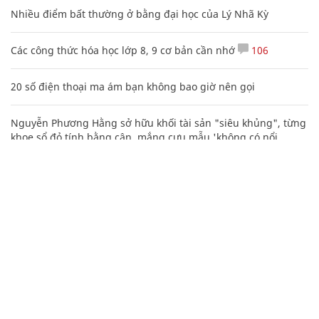
Nhiều điểm bất thường ở bằng đại học của Lý Nhã Kỳ
Các công thức hóa học lớp 8, 9 cơ bản cần nhớ
106
20 số điện thoại ma ám bạn không bao giờ nên gọi
Nguyễn Phương Hằng sở hữu khối tài sản "siêu khủng", từng
khoe sổ đỏ tính bằng cân, mắng cựu mẫu 'không có nổi
nghìn tỷ'
Mẹo học thuộc Bảng tuần hoàn nguyên tố hóa học bằng thơ,
câu nói vui vẻ
Truy nã kẻ giết bạn thân rồi chôn ngồi dưới bãi cát