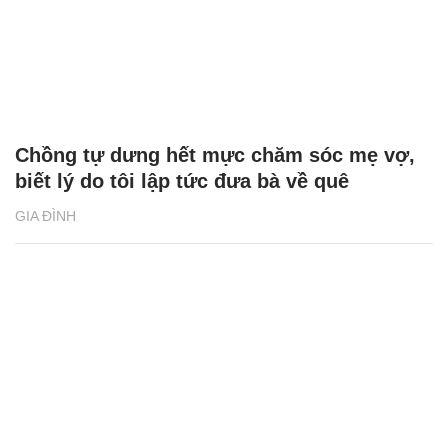
Chồng tự dưng hết mực chăm sóc mẹ vợ,
biết lý do tôi lập tức đưa bà về quê
GIA ĐÌNH