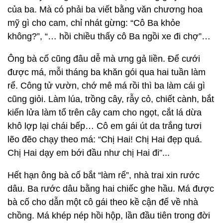
của ba. Mà có phải ba viết bằng văn chương hoa
mỹ gì cho cam, chỉ nhát gừng: “Cô Ba khỏe
không?”, “… hồi chiều thấy cô Ba ngồi xe đi chợ”…
Ông bà cố cũng đâu dễ mà ưng gả liền. Để cưới
được má, mỗi tháng ba khăn gói qua hai tuần làm
rể. Công tử vườn, chớ mê má rồi thì ba làm cái gì
cũng giỏi. Làm lúa, trồng cây, rẫy cỏ, chiết cành, bắt
kiến lửa làm tổ trên cây cam cho ngọt, cắt lá dừa
khô lợp lại chái bếp… Cô em gái út da trắng tươi
lẽo đẽo chạy theo má: “Chị Hai! Chị Hai đẹp quá.
Chị Hai dạy em bới đầu như chị Hai đi”...
Hết hạn ông bà cố bắt “làm rể”, nhà trai xin rước
dâu. Ba rước dâu bằng hai chiếc ghe hầu. Má được
bà cố cho dẫn một cô gái theo kề cận để về nhà
chồng. Má khép nép hồi hộp, lần đầu tiên trong đời