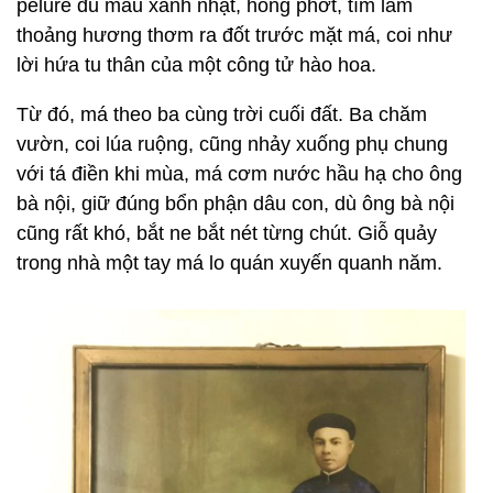
pelure đủ màu xanh nhạt, hồng phớt, tím lam
thoảng hương thơm ra đốt trước mặt má, coi như
lời hứa tu thân của một công tử hào hoa.
Từ đó, má theo ba cùng trời cuối đất. Ba chăm
vườn, coi lúa ruộng, cũng nhảy xuống phụ chung
với tá điền khi mùa, má cơm nước hầu hạ cho ông
bà nội, giữ đúng bổn phận dâu con, dù ông bà nội
cũng rất khó, bắt ne bắt nét từng chút. Giỗ quảy
trong nhà một tay má lo quán xuyến quanh năm.