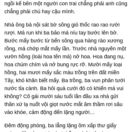
ngồi kế bên một người con trai chẳng phải anh cũng
chẳng phải chú hay cậu mình.
Nhà ông bà nội sát bờ sông gió thốc rao rao rười
rượi. Má run khi ba bảo má níu tay bước lên bờ.
Bước mấy bước từ bến sông qua hàng rào xương
rồng, má chớp mắt mấy lần. Trước nhà nguyên một
vườn hồng (loài hoa tên má) nở hoa. Hoa đang nụ,
hoa chúm chím và nở bung rực rỡ. Mười mấy loại
hồng, hai mươi mấy sắc màu trồng trên đất miền
Tây, khó khăn biết mấy. Ba trồng, ba vun phân tưới
nước tỉa cành. Ba hỏi quà cưới đó có khiến má vui
không? Cô gái mười sáu tuổi lần đầu xa nhà gửi
thân xứ lạ nuốt vội giọt nước mắt âm thầm rơi sâu
vào khóe, cảm động đến lặng người…
Đêm động phòng, ba lẳng lặng ôm xấp thư giấy