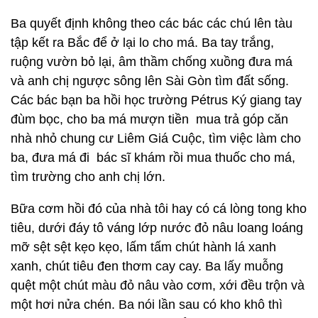
Ba quyết định không theo các bác các chú lên tàu
tập kết ra Bắc để ở lại lo cho má. Ba tay trắng,
ruộng vườn bỏ lại, âm thầm chống xuồng đưa má
và anh chị ngược sông lên Sài Gòn tìm đất sống.
Các bác bạn ba hồi học trường Pétrus Ký giang tay
đùm bọc, cho ba má mượn tiền mua trả góp căn
nhà nhỏ chung cư Liêm Giá Cuộc, tìm việc làm cho
ba, đưa má đi bác sĩ khám rồi mua thuốc cho má,
tìm trường cho anh chị lớn.
Bữa cơm hồi đó của nhà tôi hay có cá lòng tong kho
tiêu, dưới đáy tô váng lớp nước đỏ nâu loang loáng
mỡ sệt sệt kẹo kẹo, lấm tấm chút hành lá xanh
xanh, chút tiêu đen thơm cay cay. Ba lấy muỗng
quệt một chút màu đỏ nâu vào cơm, xới đều trộn và
một hơi nửa chén. Ba nói lần sau có kho khô thì