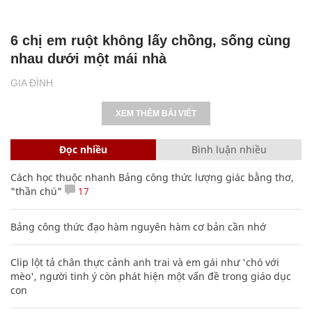
6 chị em ruột không lấy chồng, sống cùng
nhau dưới một mái nhà
GIA ĐÌNH
XEM THÊM BÀI VIẾT
Đọc nhiều
Bình luận nhiều
Cách học thuộc nhanh Bảng công thức lượng giác bằng thơ,
"thần chú"
17
Bảng công thức đạo hàm nguyên hàm cơ bản cần nhớ
Clip lột tả chân thực cảnh anh trai và em gái như 'chó với
mèo', người tinh ý còn phát hiện một vấn đề trong giáo dục
con