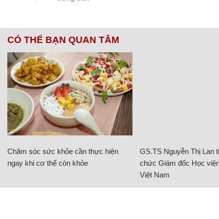
CÓ THỂ BẠN QUAN TÂM
Chăm sóc sức khỏe cần thực hiện
GS.TS Nguyễn Thị Lan ti
ngay khi cơ thể còn khỏe
chức Giám đốc Học viện
Việt Nam