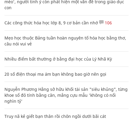
mèo', người tinh ý còn phát hiện một vấn đề trong giáo dục
con
Các công thức hóa học lớp 8, 9 cơ bản cần nhớ
106
Mẹo học thuộc Bảng tuần hoàn nguyên tố hóa học bằng thơ,
câu nói vui vẻ
Nhiều điểm bất thường ở bằng đại học của Lý Nhã Kỳ
20 số điện thoại ma ám bạn không bao giờ nên gọi
Nguyễn Phương Hằng sở hữu khối tài sản "siêu khủng", từng
khoe sổ đỏ tính bằng cân, mắng cựu mẫu 'không có nổi
nghìn tỷ'
Truy nã kẻ giết bạn thân rồi chôn ngồi dưới bãi cát