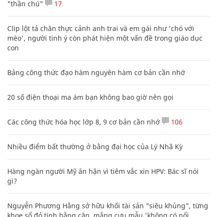
"thần chú"
17
Clip lột tả chân thực cảnh anh trai và em gái như 'chó với
mèo', người tinh ý còn phát hiện một vấn đề trong giáo dục
con
Bảng công thức đạo hàm nguyên hàm cơ bản cần nhớ
20 số điện thoại ma ám bạn không bao giờ nên gọi
Các công thức hóa học lớp 8, 9 cơ bản cần nhớ
106
Nhiều điểm bất thường ở bằng đại học của Lý Nhã Kỳ
Hàng ngàn người Mỹ ân hận vì tiêm vắc xin HPV: Bác sĩ nói
gì?
Nguyễn Phương Hằng sở hữu khối tài sản "siêu khủng", từng
khoe sổ đỏ tính bằng cân, mắng cựu mẫu 'không có nổi