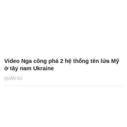
Video Nga công phá 2 hệ thống tên lửa Mỹ
ở tây nam Ukraine
QUÂN SỰ