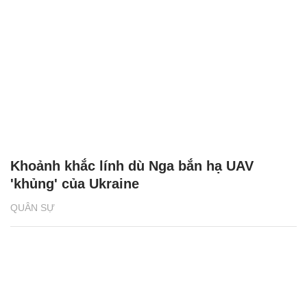
Khoảnh khắc lính dù Nga bắn hạ UAV
'khủng' của Ukraine
QUÂN SỰ