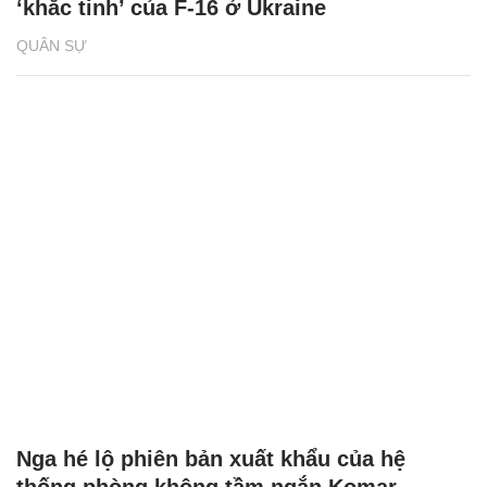
‘khắc tinh’ của F-16 ở Ukraine
QUÂN SỰ
Nga hé lộ phiên bản xuất khẩu của hệ
thống phòng không tầm ngắn Komar