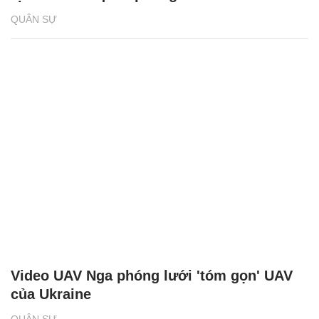
QUÂN SỰ
Video UAV Nga phóng lưới 'tóm gọn' UAV
của Ukraine
QUÂN SỰ