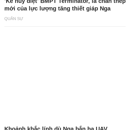
'Kẻ hủy diệt' BMPT Terminator, lá chắn thép
mới của lực lượng tăng thiết giáp Nga
QUÂN SỰ
Khoảnh khắc lính dù Nga bắn hạ UAV