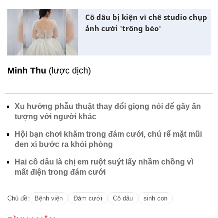
Cô dâu bị kiện vì chê studio chụp
ảnh cưới 'trông béo'
Minh Thu
(lược dịch)
Xu hướng phẫu thuật thay đổi giọng nói để gây ấn
tượng với người khác
Hội bạn chơi khăm trong đám cưới, chú rể mặt mũi
đen xì bước ra khỏi phòng
Hai cô dâu là chị em ruột suýt lấy nhầm chồng vì
mất điện trong đám cưới
Chủ đề:
Bệnh viện
Đám cưới
Cô dâu
sinh con