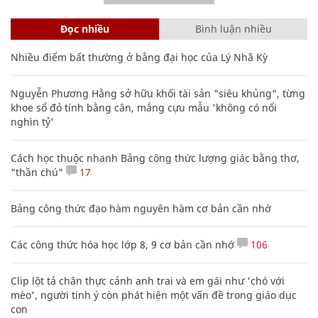
Đọc nhiều
Bình luận nhiều
Nhiều điểm bất thường ở bằng đại học của Lý Nhã Kỳ
Nguyễn Phương Hằng sở hữu khối tài sản "siêu khủng", từng
khoe sổ đỏ tính bằng cân, mắng cựu mẫu 'không có nổi
nghìn tỷ'
Cách học thuộc nhanh Bảng công thức lượng giác bằng thơ,
"thần chú"
17
Bảng công thức đạo hàm nguyên hàm cơ bản cần nhớ
Các công thức hóa học lớp 8, 9 cơ bản cần nhớ
106
Clip lột tả chân thực cảnh anh trai và em gái như 'chó với
mèo', người tinh ý còn phát hiện một vấn đề trong giáo dục
con