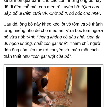
sẽ là món quà dành cho các con nhưng ông bố này
đã đi đến chỗ một con mèo rồi tuyên bố: “
Quà con
đây, bố đi đám cưới về. Chờ bố tí, bố bóc cho nhé”.
Sau đó, ông bố này khéo kéo lột vỏ tôm
và
xé thành
từng miếng nhỏ để cho mèo ăn. Vừa bóc tôm người
bố vừa nói
: “Anh Phong không có đâu nhá. Con ăn
đi, ngon không, nhất con gái nhé”.
Thậm chí, người
đàn ông còn liên tục trò chuyện với mèo một cách
thân thiết như “
con gái ruột của bố”.