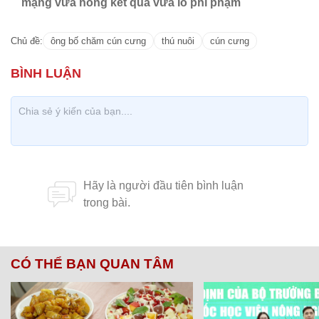
mạng vừa hóng kết quả vừa lo phí phạm
Chủ đề:
ông bố chăm cún cưng
thú nuôi
cún cưng
CÓ THỂ BẠN QUAN TÂM