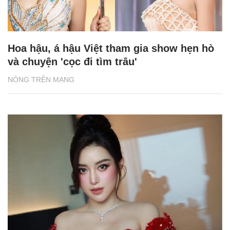
Hoa hậu, á hậu Việt tham gia show hẹn hò
và chuyện 'cọc đi tìm trâu'
NÓNG TRÊN MẠNG