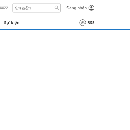
18822
Đăng nhập
Sự kiện
RSS