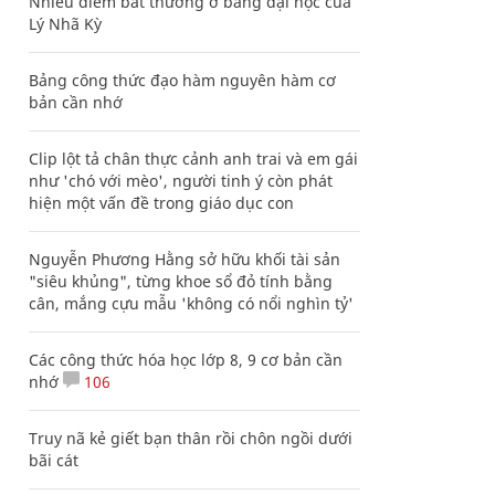
Nhiều điểm bất thường ở bằng đại học của
Lý Nhã Kỳ
Bảng công thức đạo hàm nguyên hàm cơ
bản cần nhớ
Clip lột tả chân thực cảnh anh trai và em gái
như 'chó với mèo', người tinh ý còn phát
hiện một vấn đề trong giáo dục con
Nguyễn Phương Hằng sở hữu khối tài sản
"siêu khủng", từng khoe sổ đỏ tính bằng
cân, mắng cựu mẫu 'không có nổi nghìn tỷ'
Các công thức hóa học lớp 8, 9 cơ bản cần
nhớ
106
Truy nã kẻ giết bạn thân rồi chôn ngồi dưới
bãi cát