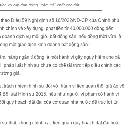
ch vụ clip dàn dựng ''cắm cổ'' chốt cọc đất.
ảo, theo Điều 59 Nghị định số 16/2022/NĐ-CP của Chính phủ
nh chính về xây dựng, phạt tiền từ 40.000.000 đồng đến
h doanh dịch vụ môi giới bất động sản, nếu đồng thời vừa là
ong một giao dịch kinh doanh bất động sản''.
g trăm, hàng ngàn tỉ đồng là một hành vi gây nguy hiểm cho xã
 Hiện tại, pháp luật hình sự chưa có chế tài trực tiếp điều chỉnh các
trường giả.
 trách nhiệm hình sự đối với hành vi liên quan thổi giá ảo về
174 Bộ luật Hình sự 2015, nếu như người vi phạm có hành vi
đổi quy hoạch đất đai của cơ quan nhà nước để trục lợi từ
ai sự thật, không chính xác liên quan quy hoạch đất đai hoặc