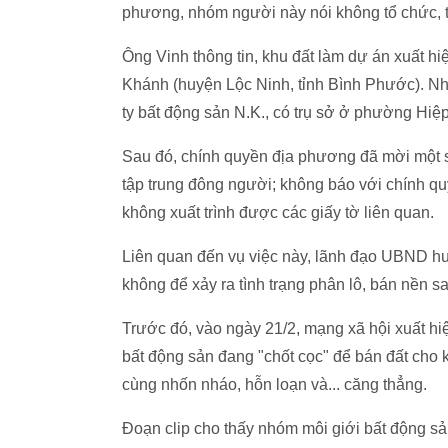
phương, nhóm người này nói không tổ chức, tuy
Ông Vinh thông tin, khu đất làm dự án xuất hiệ
Khánh (huyện Lộc Ninh, tỉnh Bình Phước). Nh
ty bất động sản N.K., có trụ sở ở phường Hi
Sau đó, chính quyền địa phương đã mời một số 
tập trung đông người; không báo với chính q
không xuất trình được các giấy tờ liên quan.
Liên quan đến vụ việc này, lãnh đạo UBND huy
không để xảy ra tình trạng phân lô, bán nền sa
Trước đó, vào ngày 21/2, mạng xã hội xuất hiệ
bất động sản đang "chốt cọc" để bán đất cho
cùng nhốn nháo, hỗn loạn và... căng thẳng.
Đoạn clip cho thấy nhóm môi giới bất động sả