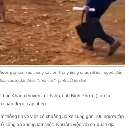
hước gây xôn xao mạng xã hội. Trong tiếng nhạc rất lớn, người dẫn
o các lô đất được ''chốt cọc''. (ảnh cắt từ clip).
 Lộc Khánh (huyện Lộc Ninh, tỉnh Bình Phước), ở địa
cư nào được cấp phép.
ắm thông tin về việc có khoảng 30 xe cùng gần 100 người tập
ử công an xuống làm việc. Khi làm việc với cơ quan địa