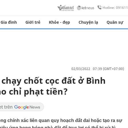
Hotline: 09161
Gia đình
Giới trẻ
Khỏe - đẹp
Chuyện lạ
Quân sự
02/03/2022 07:39 (GMT+07:00)
 chạy chốt cọc đất ở Bình
o chỉ phạt tiền?
hông chính xác liên quan quy hoạch đất đai hoặc tạo ra sự
 hiệu ứng bong bóng nhà đất để trục lợi có thể bị xử lý