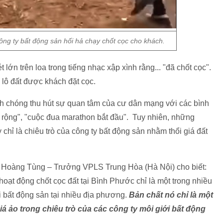
ông ty bất động sản hối hả chạy chốt cọc cho khách.
ớn trên loa trong tiếng nhạc xập xình rằng... "đã chốt cọc".
0 lô đất được khách đặt cọc.
nh chóng thu hút sự quan tâm của cư dân mạng với các bình
ở rộng", "cuộc đua marathon bắt đầu". Tuy nhiên, những
 chỉ là chiêu trò của công ty bất động sản nhằm thổi giá đất
 sư Hoàng Tùng – Trưởng VPLS Trung Hòa (Hà Nội) cho biết:
oạt động chốt cọc đất tại Bình Phước chỉ là một trong nhiều
i bất động sản tại nhiều địa phương.
Bản chất nó chỉ là một
giá ảo trong chiêu trò của các công ty môi giới bất động