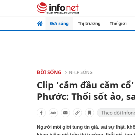
Đời sống
Thị trường
Thế giới
ĐỜI SỐNG
NHỊP SỐNG
Clip 'cắm đầu cắm cổ'
Phước: Thổi sốt ảo, sa
Người môi giới tung tin giả, sai sự thật, k
khan hiếm giả trên thị trường, thổi giá, tạo