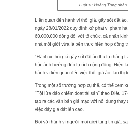
Luật sư Hoàng Tùng phân tí
Liên quan đến hành vi thổi giá, gây sốt đất 
ngày 28/01/2022 quy định xử phạt vi phạm hà
60.000.000 đồng đối với tổ chức, cá nhân kin
nhà môi giới vừa là bên thực hiện hợp đồng tr
''Hành vi thổi giá gây sốt đất ảo thu lợi hàn
hội, ảnh hưởng đến lợi ích cộng đồng.
hành vi liên quan đến việc thổi giá ảo, tạo thị 
Trong một số trường hợp cụ thể, có thể xem xét
''Tội lừa đảo chiếm đoạt tài sản'' theo Điều 
tạo ra các văn bản giả mạo với nội dung thay 
việc đẩy giá đất lên cao.
Đối với hành vi người môi giới tung tin giả, s