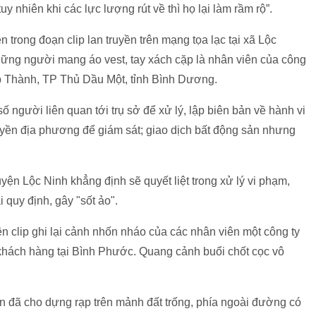
 nhiên khi các lực lượng rút về thì họ lại làm rầm rộ”.
n trong đoạn clip lan truyền trên mạng tọa lạc tại xã Lộc
ững người mang áo vest, tay xách cặp là nhân viên của công
ệp Thành, TP Thủ Dầu Một, tỉnh Bình Dương.
người liên quan tới trụ sở để xử lý, lập biên bản về hành vi
uyền địa phương để giám sát; giao dịch bất động sản nhưng
ện Lộc Ninh khẳng định sẽ quyết liệt trong xử lý vi phạm,
i quy định, gây "sốt ảo".
n clip ghi lại cảnh nhốn nháo của các nhân viên một công ty
 khách hàng tại Bình Phước. Quang cảnh buổi chốt cọc vô
n đã cho dựng rạp trên mảnh đất trống, phía ngoài đường có