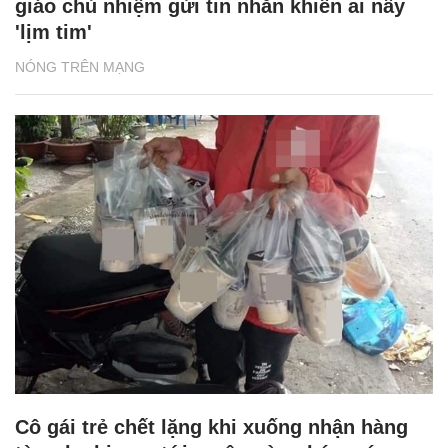
giáo chủ nhiệm gửi tin nhắn khiến ai nấy
'lịm tim'
NÓNG TRÊN MẠNG
Cô gái trẻ chết lặng khi xuống nhận hàng