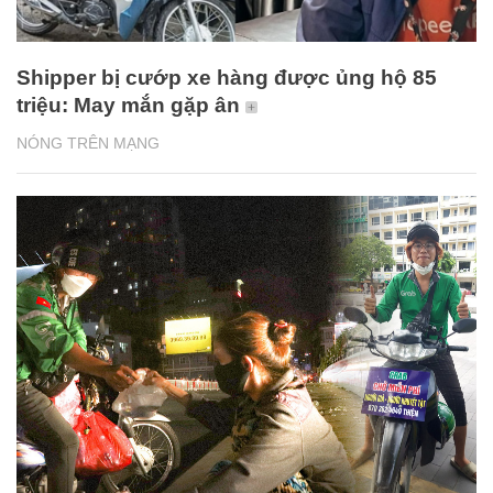
Shipper bị cướp xe hàng được ủng hộ 85
triệu: May mắn gặp ân
NÓNG TRÊN MẠNG