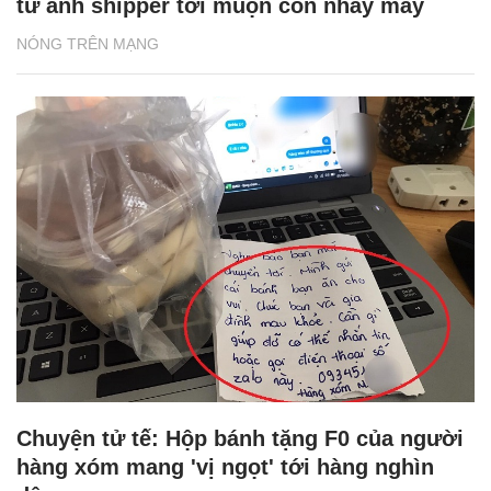
từ anh shipper tới muộn còn nháy máy
NÓNG TRÊN MẠNG
Chuyện tử tế: Hộp bánh tặng F0 của người
hàng xóm mang 'vị ngọt' tới hàng nghìn