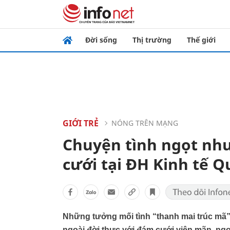
Đời sống
Thị trường
Thế giới
GIỚI TRẺ
NÓNG TRÊN MẠNG
Chuyện tình ngọt như
cưới tại ĐH Kinh tế 
Những tưởng mối tình “thanh mai trúc mã” 
ngoài đời thực với đám cưới viên mãn, ngọ