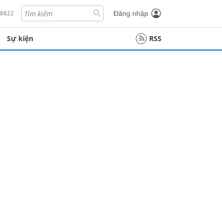
18822
Đăng nhập
Sự kiện
RSS