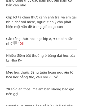
Bảng công thức đạo hàm nguyên hàm cơ
bản cần nhớ
Clip lột tả chân thực cảnh anh trai và em gái
như 'chó với mèo', người tinh ý còn phát
hiện một vấn đề trong giáo dục con
Các công thức hóa học lớp 8, 9 cơ bản cần
nhớ
106
Nhiều điểm bất thường ở bằng đại học của
Lý Nhã Kỳ
Mẹo học thuộc Bảng tuần hoàn nguyên tố
hóa học bằng thơ, câu nói vui vẻ
20 số điện thoại ma ám bạn không bao giờ
nên gọi
Nguyễn Phương Hằng sở hữu khối tài sản