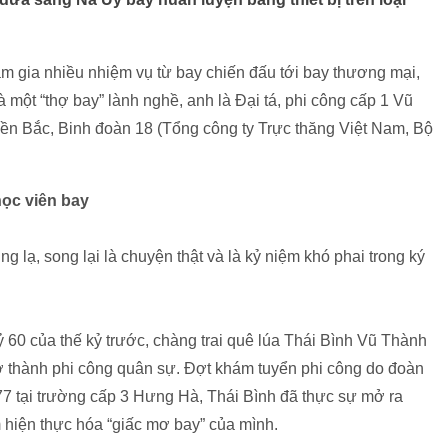
am gia nhiều nhiệm vụ từ bay chiến đấu tới bay thương mại,
à một “thợ bay” lành nghề, anh là Đại tá, phi công cấp 1 Vũ
ền Bắc, Binh đoàn 18 (Tổng công ty Trực thăng Việt Nam, Bộ
ọc viên bay
 lạ, song lại là chuyện thật và là kỷ niệm khó phai trong ký
ỷ 60 của thế kỷ trước, chàng trai quê lúa Thái Bình Vũ Thành
thành phi công quân sự. Đợt khám tuyển phi công do đoàn
 tại trường cấp 3 Hưng Hà, Thái Bình đã thực sự mở ra
hiện thực hóa “giấc mơ bay” của mình.