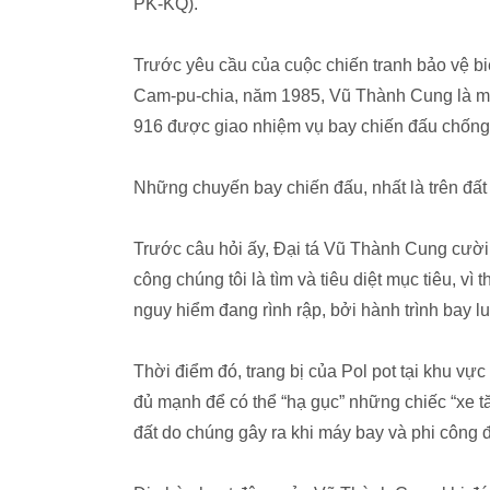
PK-KQ).
Trước yêu cầu của cuộc chiến tranh bảo vệ b
Cam-pu-chia, năm 1985, Vũ Thành Cung là một
916 được giao nhiệm vụ bay chiến đấu chống 
Những chuyến bay chiến đấu, nhất là trên đất
Trước câu hỏi ấy, Đại tá Vũ Thành Cung cười v
công chúng tôi là tìm và tiêu diệt mục tiêu, v
nguy hiểm đang rình rập, bởi hành trình bay l
Thời điểm đó, trang bị của Pol pot tại khu v
đủ mạnh để có thể “hạ gục” những chiếc “xe 
đất do chúng gây ra khi máy bay và phi công 