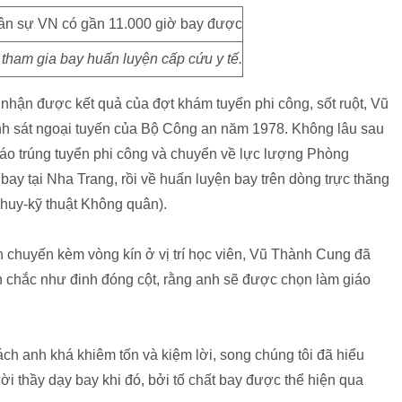
tham gia bay huấn luyện cấp cứu y tế.
nhận được kết quả của đợt khám tuyển phi công, sốt ruột, Vũ
nh sát ngoại tuyến của Bộ Công an năm 1978. Không lâu sau
áo trúng tuyển phi công và chuyển về lực lượng Phòng
ay tại Nha Trang, rồi về huấn luyện bay trên dòng trực thăng
 huy-kỹ thuật Không quân).
 chuyến kèm vòng kín ở vị trí học viên, Vũ Thành Cung đã
 chắc như đinh đóng cột, rằng anh sẽ được chọn làm giáo
ách anh khá khiêm tốn và kiệm lời, song chúng tôi đã hiểu
ười thầy dạy bay khi đó, bởi tố chất bay được thể hiện qua