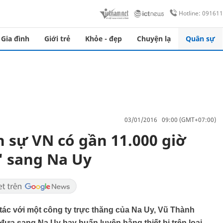
Hotline: 09161
Gia đình
Giới trẻ
Khỏe - đẹp
Chuyện lạ
Quân sự
03/01/2016 09:00 (GMT+07:00)
 sự VN có gần 11.000 giờ
" sang Na Uy
tác với một công ty trực thăng của Na Uy, Vũ Thành
đưa sang Na Uy bay huấn luyện bằng thiết bị trên loại