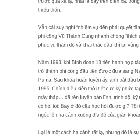
trước quá xa lạ, nhất là bay trên biển xa, tro
thiếu thốn.
Vẫn cái suy nghĩ “nhiệm vụ đến phải quyết tâ
phi công Vũ Thành Cung nhanh chóng “thích ứ
phục vụ thăm dò và khai thác dầu khí tại vùn
Năm 1993, khi Binh đoàn 18 tiến hành hợp tá
trở thành phi công đầu tiên được đưa sang Na 
Puma. Sau khóa huấn luyện ấy, anh bắt đầu b
1995. Chính điều kiện thời tiết cực kỳ phức tạ
mây thấp… đã rèn luyện bản lĩnh, trình độ, kỹ
có hỏi tôi: Bay ở đó cậu học hỏi được gì? Tôi 
ngóc lên hạ cánh xuống đĩa đỗ của giàn khoan
Lại là một cách hạ cánh rất lạ, nhưng đó là sự 