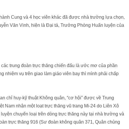
 Thành Cung và 4 học viên khác đã được nhà trường lựa chọn,
Nguyễn Văn Vinh, hiện là Đại tá, Trưởng Phòng Huấn luyện của
ại các trung đoàn trực thăng chiến đấu là ước mơ của phần
g nhiệm vụ trên giao làm giáo viên bay thì mình phải chấp
an chỉ huy-kỹ thuật Không quân, “cơ hội” được về Trung
iệt Nam nhận một loạt trực thăng vũ trang Mi-24 do Liên Xô
uyện chuyển loại trên dòng trực thăng này tại nhà trường và
 đoàn trực thăng 916 (Sư đoàn không quân 371, Quân chủng