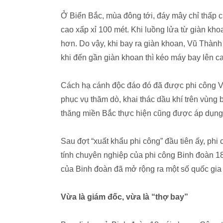
Ở Biển Bắc, mùa đông tới, đáy mây chỉ thấp c
cao xấp xỉ 100 mét. Khi luồng lửa từ giàn kh
hơn. Do vậy, khi bay ra giàn khoan, Vũ Thàn
khi đến gần giàn khoan thì kéo máy bay lên c
Cách hạ cánh độc đáo đó đã được phi công 
phục vụ thăm dò, khai thác dầu khí trên vùng
thăng miền Bắc thực hiện cũng được áp dụng
Sau đợt “xuất khẩu phi công” đầu tiên ấy, phi
tính chuyên nghiệp của phi công Binh đoàn 18
của Binh đoàn đã mở rộng ra một số quốc gia
Vừa là giám đốc, vừa là “thợ bay”