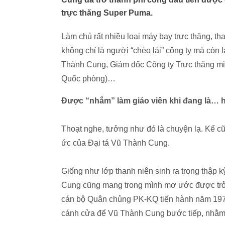
trực thăng Super Puma.
Làm chủ rất nhiều loại máy bay trực thăng, th
không chỉ là người “chèo lái” công ty mà còn l
Thành Cung, Giám đốc Công ty Trực thăng mi
Quốc phòng)…
Được “nhắm” làm giáo viên khi đang là… h
Thoạt nghe, tưởng như đó là chuyện lạ. Kể cũng
ức của Đại tá Vũ Thành Cung.
Giống như lớp thanh niên sinh ra trong thập k
Cung cũng mang trong mình mơ ước được trở 
cán bộ Quân chủng PK-KQ tiến hành năm 1977
cánh cửa để Vũ Thành Cung bước tiếp, nhằm 