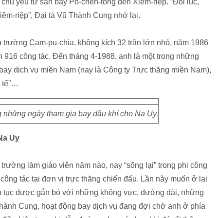
chủ yếu từ sân bay Pô-chen-tông đến Xiêm-riệp. “Đôi lúc,
iêm-riệp”, Đại tá Vũ Thành Cung nhớ lại.
 trường Cam-pu-chia, không kích 32 trận lớn nhỏ, năm 1986
 916 công tác. Đến tháng 4-1988, anh là một trong những
 bay dịch vụ miền Nam (nay là Công ty Trực thăng miền Nam),
h tế”…
 những ngày tham gia bay dầu khí cho Na Uy.
Na Uy
à trường làm giáo viên năm nào, nay “sống lại” trong phi công
ng tác tại đơn vị trực thăng chiến đấu. Lần này muốn ở lại
iếp tục được gắn bó với những không vực, đường dài, những
hành Cung, hoạt động bay dịch vụ đang đợi chờ anh ở phía