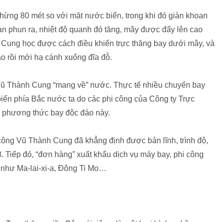
hừng 80 mét so với mặt nước biển, trong khi đó giàn khoan
oan phun ra, nhiệt độ quanh đó tăng, mây được đẩy lên cao
h Cung học được cách điều khiển trực thăng bay dưới mây, và
ao rồi mới hạ cánh xuống đĩa đỗ.
Vũ Thành Cung “mang về” nước. Thực tế nhiều chuyến bay
 biển phía Bắc nước ta do các phi công của Công ty Trực
 phương thức bay độc đáo này.
 công Vũ Thành Cung đã khẳng định được bản lĩnh, trình độ,
. Tiếp đó, “đơn hàng” xuất khẩu dịch vụ máy bay, phi công
 như Ma-lai-xi-a, Đông Ti Mo…