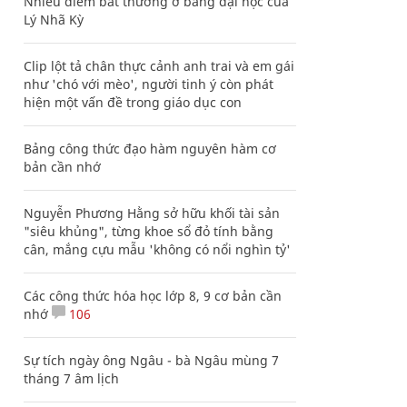
Nhiều điểm bất thường ở bằng đại học của
Lý Nhã Kỳ
Clip lột tả chân thực cảnh anh trai và em gái
như 'chó với mèo', người tinh ý còn phát
hiện một vấn đề trong giáo dục con
Bảng công thức đạo hàm nguyên hàm cơ
bản cần nhớ
Nguyễn Phương Hằng sở hữu khối tài sản
"siêu khủng", từng khoe sổ đỏ tính bằng
cân, mắng cựu mẫu 'không có nổi nghìn tỷ'
Các công thức hóa học lớp 8, 9 cơ bản cần
nhớ
106
Sự tích ngày ông Ngâu - bà Ngâu mùng 7
tháng 7 âm lịch