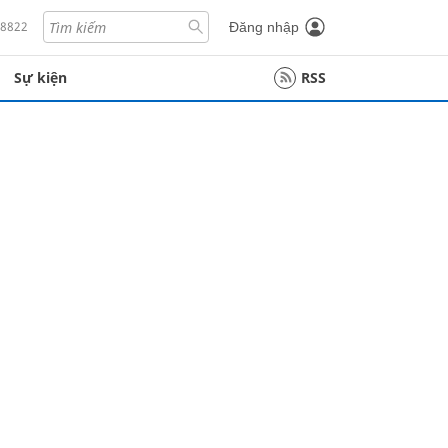
18822
Đăng nhập
Sự kiện
RSS