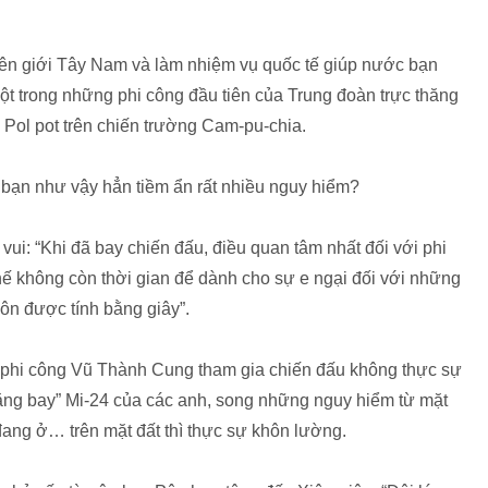
iên giới Tây Nam và làm nhiệm vụ quốc tế giúp nước bạn
 trong những phi công đầu tiên của Trung đoàn trực thăng
Pol pot trên chiến trường Cam-pu-chia.
 bạn như vậy hẳn tiềm ẩn rất nhiều nguy hiểm?
ui: “Khi đã bay chiến đấu, điều quan tâm nhất đối với phi
ì thế không còn thời gian để dành cho sự e ngại đối với những
uôn được tính bằng giây”.
ực phi công Vũ Thành Cung tham gia chiến đấu không thực sự
tăng bay” Mi-24 của các anh, song những nguy hiểm từ mặt
đang ở… trên mặt đất thì thực sự khôn lường.