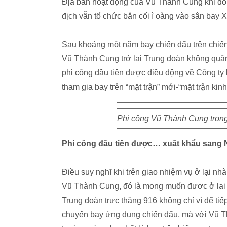
Địa bàn hoạt động của Vũ Thành Cung khi đó 
địch vẫn tổ chức bắn cối ì oàng vào sân bay X
Sau khoảng một năm bay chiến đấu trên chiến
Vũ Thành Cung trở lại Trung đoàn không quân
phi công đầu tiên được điều động về Công ty
tham gia bay trên “mặt trận” mới-“mặt trận kin
Phi công Vũ Thành Cung trong
Phi công đầu tiên được… xuất khẩu sang 
Điều suy nghĩ khi trên giao nhiệm vụ ở lại nh
Vũ Thành Cung, đó là mong muốn được ở lại cô
Trung đoàn trực thăng 916 không chỉ vì để t
chuyến bay ứng dụng chiến đấu, mà với Vũ T