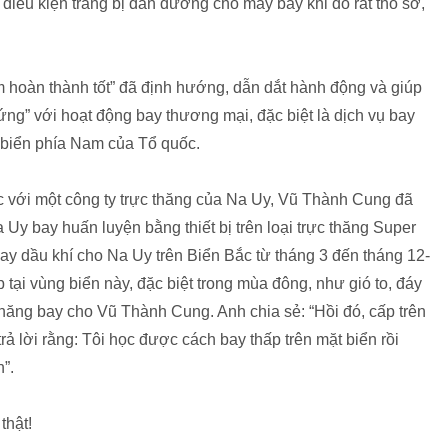
ng điều kiện trang bị dẫn đường cho máy bay khi đó rất thô sơ,
m hoàn thành tốt” đã định hướng, dẫn dắt hành động và giúp
ng” với hoạt động bay thương mại, đặc biệt là dịch vụ bay
g biển phía Nam của Tổ quốc.
c với một công ty trực thăng của Na Uy, Vũ Thành Cung đã
Uy bay huấn luyện bằng thiết bị trên loại trực thăng Super
ay dầu khí cho Na Uy trên Biển Bắc từ tháng 3 đến tháng 12-
p tại vùng biển này, đặc biệt trong mùa đông, như gió to, đáy
 năng bay cho Vũ Thành Cung. Anh chia sẻ: “Hồi đó, cấp trên
trả lời rằng: Tôi học được cách bay thấp trên mặt biển rồi
”.
thật!