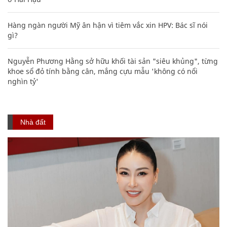
Hàng ngàn người Mỹ ân hận vì tiêm vắc xin HPV: Bác sĩ nói
gì?
Nguyễn Phương Hằng sở hữu khối tài sản "siêu khủng", từng
khoe sổ đỏ tính bằng cân, mắng cựu mẫu 'không có nổi
nghìn tỷ'
Nhà đất