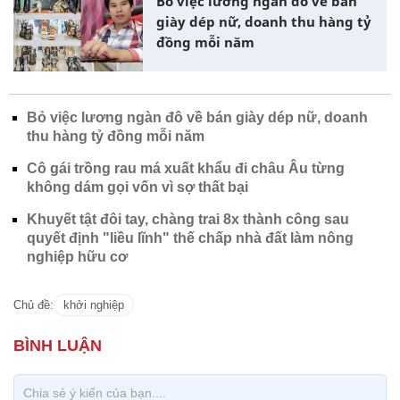
Bỏ việc lương ngàn đô về bán
giày dép nữ, doanh thu hàng tỷ
đồng mỗi năm
Bỏ việc lương ngàn đô về bán giày dép nữ, doanh
thu hàng tỷ đồng mỗi năm
Cô gái trồng rau má xuất khẩu đi châu Âu từng
không dám gọi vốn vì sợ thất bại
Khuyết tật đôi tay, chàng trai 8x thành công sau
quyết định "liều lĩnh" thế chấp nhà đất làm nông
nghiệp hữu cơ
Chủ đề:
khởi nghiệp