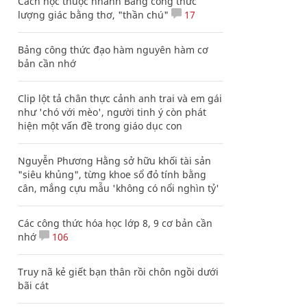
Cách học thuộc nhanh Bảng công thức
lượng giác bằng thơ, "thần chú"
17
Bảng công thức đạo hàm nguyên hàm cơ
bản cần nhớ
Clip lột tả chân thực cảnh anh trai và em gái
như 'chó với mèo', người tinh ý còn phát
hiện một vấn đề trong giáo dục con
Nguyễn Phương Hằng sở hữu khối tài sản
"siêu khủng", từng khoe sổ đỏ tính bằng
cân, mắng cựu mẫu 'không có nổi nghìn tỷ'
Các công thức hóa học lớp 8, 9 cơ bản cần
nhớ
106
Truy nã kẻ giết bạn thân rồi chôn ngồi dưới
bãi cát