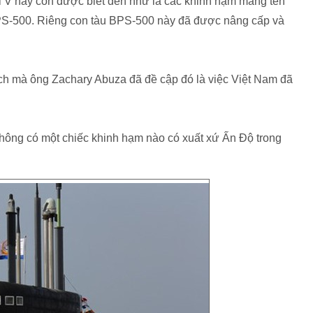
ul V hay còn được biết đến như là các khinh hạm mang tên
PS-500. Riêng con tàu BPS-500 này đã được nâng cấp và
lệch mà ông Zachary Abuza đã đề cập đó là việc Việt Nam đã
không có một chiếc khinh hạm nào có xuất xứ Ấn Độ trong