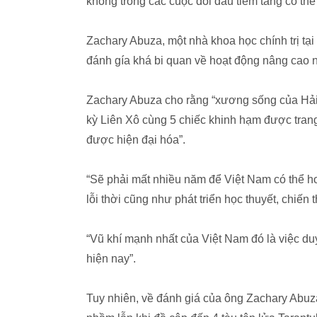
không trong các cuộc đối đầu tiềm tàng có th
Zachary Abuza, một nhà khoa học chính trị t
đánh gía khá bi quan về hoạt động nâng cao 
Zachary Abuza cho rằng “xương sống của Hải q
kỳ Liên Xô cùng 5 chiếc khinh hạm được tran
được hiện đại hóa”.
“Sẽ phải mất nhiều năm để Việt Nam có thể hoà
lỗi thời cũng như phát triển học thuyết, chiế
“Vũ khí mạnh nhất của Việt Nam đó là việc duy
hiện nay”.
Tuy nhiên, về đánh giá của ông Zachary Abuz