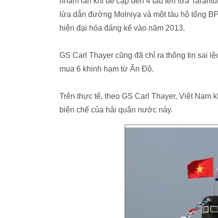
nhầm lẫn khi đề cập đến 4 tàu tên lửa Tarant
lửa dẫn đường Molniya và một tàu hộ tống B
hiện đại hóa đáng kể vào năm 2013.
GS Carl Thayer cũng đã chỉ ra thông tin sai 
mua 6 khinh hạm từ Ấn Độ.
Trên thực tế, theo GS Carl Thayer, Việt Nam 
biên chế của hải quân nước này.