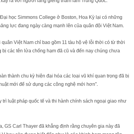
ể xảy ra với người láng giềng tham lam Trung Quốc.
ại Đại học Simmons College ở Boston, Hoa Kỳ lại có những
năng lực đang ngày càng mạnh lên của quân đội Việt Nam.
uân Việt Nam chỉ bao gồm 11 tàu hộ vệ lỗi thời có từ thời
g bị các tên lửa chống hạm đã cũ và đến nay chúng chưa
n thành chu kỳ hiện đại hóa các loại vũ khí quan trọng đã bị
n thuật mới để sử dụng các công nghệ mới hơn”.
 trì luật pháp quốc tế và thi hành chính sách ngoại giao như
a, GS Carl Thayer đã khẳng định rằng chuyên gia này đã