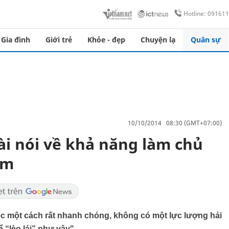
Hotline: 09161
Gia đình
Giới trẻ
Khỏe - đẹp
Chuyện lạ
Quân sự
10/10/2014 08:30 (GMT+07:00)
i nói về khả năng làm chủ
am
c một cách rất nhanh chóng, không có một lực lượng hải
ể “lèo lái” như vậy"