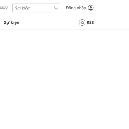
18822
Đăng nhập
Sự kiện
RSS