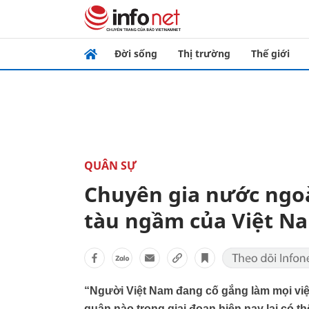
Đời sống
Thị trường
Thế giới
QUÂN SỰ
Chuyên gia nước ngoà
tàu ngầm của Việt N
“Người Việt Nam đang cố gắng làm mọi việ
quân nào trong giai đoạn hiện nay lại có th