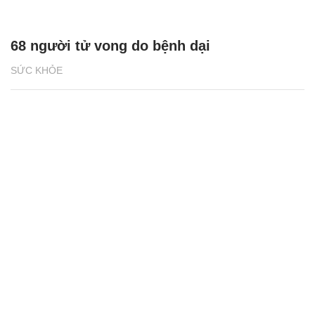
68 người tử vong do bệnh dại
SỨC KHỎE