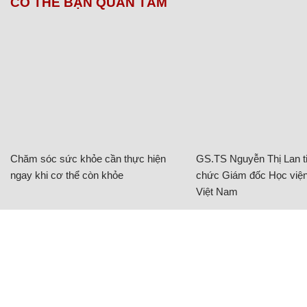
CÓ THỂ BẠN QUAN TÂM
Chăm sóc sức khỏe cần thực hiện
GS.TS Nguyễn Thị Lan ti
ngay khi cơ thể còn khỏe
chức Giám đốc Học viện
Việt Nam