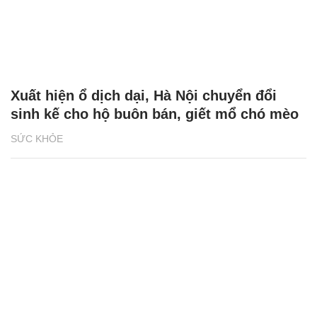
Xuất hiện ổ dịch dại, Hà Nội chuyển đổi
sinh kế cho hộ buôn bán, giết mổ chó mèo
SỨC KHỎE