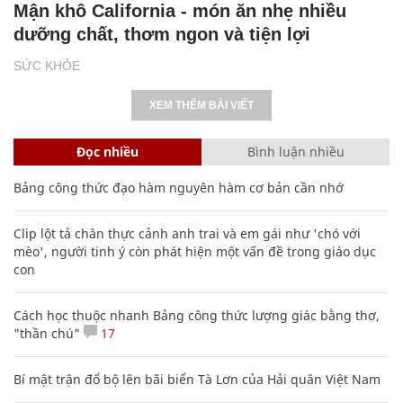
Mận khô California - món ăn nhẹ nhiều
dưỡng chất, thơm ngon và tiện lợi
SỨC KHỎE
XEM THÊM BÀI VIẾT
Đọc nhiều
Bình luận nhiều
Bảng công thức đạo hàm nguyên hàm cơ bản cần nhớ
Clip lột tả chân thực cảnh anh trai và em gái như 'chó với
mèo', người tinh ý còn phát hiện một vấn đề trong giáo dục
con
Cách học thuộc nhanh Bảng công thức lượng giác bằng thơ,
"thần chú"
17
Bí mật trận đổ bộ lên bãi biển Tà Lơn của Hải quân Việt Nam