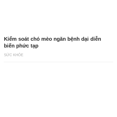
Kiểm soát chó mèo ngăn bệnh dại diễn
biến phức tạp
SỨC KHỎE