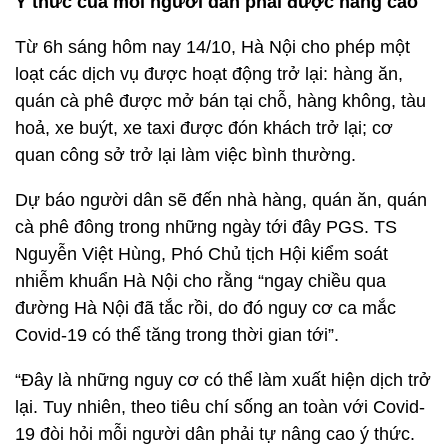
Ý thức của mỗi người dân phải được nâng cao
Từ 6h sáng hôm nay 14/10, Hà Nội cho phép một
loạt các dịch vụ được hoạt động trở lại: hàng ăn,
quán cà phê được mở bán tại chỗ, hàng không, tàu
hoả, xe buýt, xe taxi được đón khách trở lại; cơ
quan công sở trở lại làm việc bình thường.
Dự báo người dân sẽ đến nhà hàng, quán ăn, quán
cà phê đông trong những ngày tới đây PGS. TS
Nguyễn Việt Hùng, Phó Chủ tịch Hội kiểm soát
nhiễm khuẩn Hà Nội cho rằng “ngay chiều qua
đường Hà Nội đã tắc rồi, do đó nguy cơ ca mắc
Covid-19 có thể tăng trong thời gian tới”.
“Đây là những nguy cơ có thể làm xuất hiện dịch trở
lại. Tuy nhiên, theo tiêu chí sống an toàn với Covid-
19 đòi hỏi mỗi người dân phải tự nâng cao ý thức.