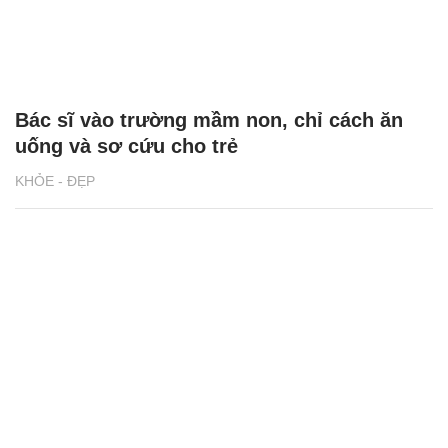
Bác sĩ vào trường mầm non, chỉ cách ăn
uống và sơ cứu cho trẻ
KHỎE - ĐẸP