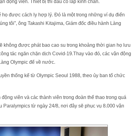
n động viên. Thiết bị thi đấu có lắp kính chắn.
 họ được cách ly hợp lý. Đó là một trong những ví dụ điển
húng tôi”, ông Takashi Kitajima, Giám đốc điều hành Làng
 sẽ không được phát bao cao su trong khoảng thời gian họ lưu
 công tác ngăn chặn dịch Covid-19.Thay vào đó, các vận động
 Làng Olympic để về nước.
ruyền thống kể từ Olympic Seoul 1988, theo ủy ban tổ chức
 động viên và các thành viên trong đoàn thể thao trong quá
đấu Paralympics từ ngày 24/8, nơi đây sẽ phục vụ 8.000 vận