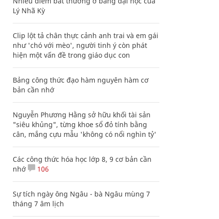
Nhiều điểm bất thường ở bằng đại học của
Lý Nhã Kỳ
Clip lột tả chân thực cảnh anh trai và em gái
như 'chó với mèo', người tinh ý còn phát
hiện một vấn đề trong giáo dục con
Bảng công thức đạo hàm nguyên hàm cơ
bản cần nhớ
Nguyễn Phương Hằng sở hữu khối tài sản
"siêu khủng", từng khoe sổ đỏ tính bằng
cân, mắng cựu mẫu 'không có nổi nghìn tỷ'
Các công thức hóa học lớp 8, 9 cơ bản cần
nhớ
106
Sự tích ngày ông Ngâu - bà Ngâu mùng 7
tháng 7 âm lịch