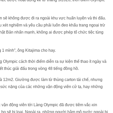
ên sẽ không được đi ra ngoài khu vực huấn luyện và thi đấu.
 xét nghiệm và yêu cầu phải luôn đeo khẩu trang ngoại trừ
Nhật Bản nhấn mạnh, không ai được phép tổ chức tiệc tùng
1 mình”, ông Kitajima cho hay.
 Olympic cách thời điểm diễn ra sự kiện thể thao ít ngày và
kết thúc giải đấu trong vòng 48 tiếng đồng hồ.
là 12m2. Giường được làm từ thùng carton tái chế, nhưng
 sức nặng của các những vận động viên cử tạ, hay những
vận động viên tới Làng Olympic đã được tiêm vắc-xin
, họ sẽ bị loại. Ngoài ra, những người hâm mộ nước ngoài bị