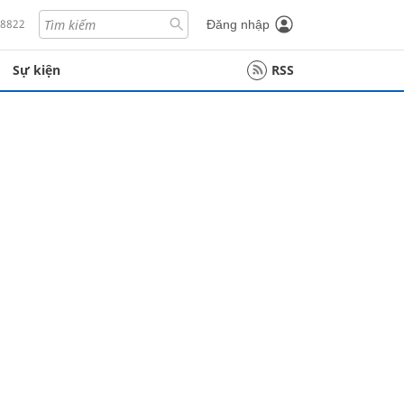
18822
Đăng nhập
Sự kiện
RSS