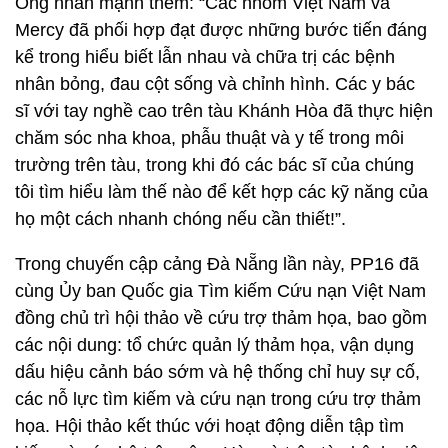
Ông nhấn mạnh thêm: “Các nhóm Việt Nam và
Mercy đã phối hợp đạt được những bước tiến đáng
kể trong hiểu biết lẫn nhau và chữa trị các bệnh
nhân bỏng, đau cột sống và chỉnh hình. Các y bác
sĩ với tay nghề cao trên tàu Khánh Hòa đã thực hiện
chăm sóc nha khoa, phẫu thuật và y tế trong môi
trường trên tàu, trong khi đó các bác sĩ của chúng
tôi tìm hiểu làm thế nào để kết hợp các kỹ năng của
họ một cách nhanh chóng nếu cần thiết!”.
Trong chuyến cập cảng Đà Nẵng lần này, PP16 đã
cùng Ủy ban Quốc gia Tìm kiếm Cứu nạn Việt Nam
đồng chủ trì hội thảo về cứu trợ thảm họa, bao gồm
các nội dung: tổ chức quản lý thảm họa, vận dụng
dấu hiệu cảnh báo sớm và hệ thống chỉ huy sự cố,
các nỗ lực tìm kiếm và cứu nạn trong cứu trợ thảm
họa. Hội thảo kết thúc với hoạt động diễn tập tìm