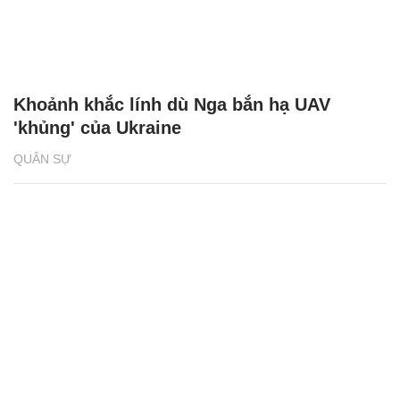
Khoảnh khắc lính dù Nga bắn hạ UAV
'khủng' của Ukraine
QUÂN SỰ