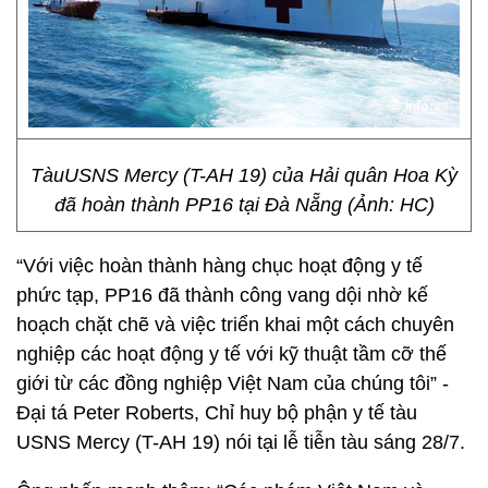
TàuUSNS Mercy (T-AH 19) của Hải quân Hoa Kỳ
đã hoàn thành PP16 tại Đà Nẵng (Ảnh: HC)
“Với việc hoàn thành hàng chục hoạt động y tế
phức tạp, PP16 đã thành công vang dội nhờ kế
hoạch chặt chẽ và việc triển khai một cách chuyên
nghiệp các hoạt động y tế với kỹ thuật tầm cỡ thế
giới từ các đồng nghiệp Việt Nam của chúng tôi” -
Đại tá Peter Roberts, Chỉ huy bộ phận y tế tàu
USNS Mercy (T-AH 19) nói tại lễ tiễn tàu sáng 28/7.