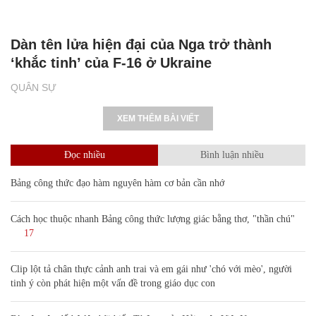
Dàn tên lửa hiện đại của Nga trở thành
‘khắc tinh’ của F-16 ở Ukraine
QUÂN SỰ
XEM THÊM BÀI VIẾT
Đọc nhiều
Bình luận nhiều
Bảng công thức đạo hàm nguyên hàm cơ bản cần nhớ
Cách học thuộc nhanh Bảng công thức lượng giác bằng thơ, "thần chú"
17
Clip lột tả chân thực cảnh anh trai và em gái như 'chó với mèo', người
tinh ý còn phát hiện một vấn đề trong giáo dục con