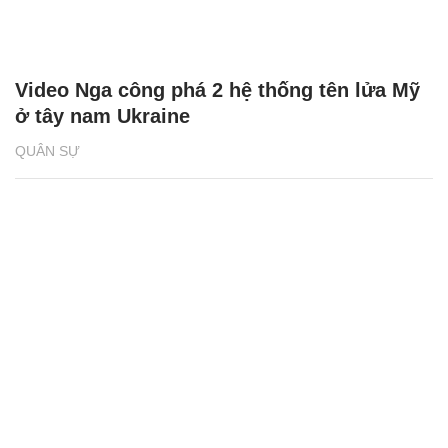
Video Nga công phá 2 hệ thống tên lửa Mỹ
ở tây nam Ukraine
QUÂN SỰ