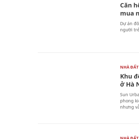
Căn h
mua n
Dự án đô
người tr
NHÀ ĐẤT
Khu đ
ở Hà
Sun Urba
phong ki
nhưng vẫ
NHÀ ĐẤT