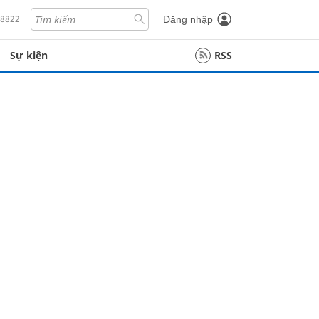
18822
Đăng nhập
Sự kiện
RSS