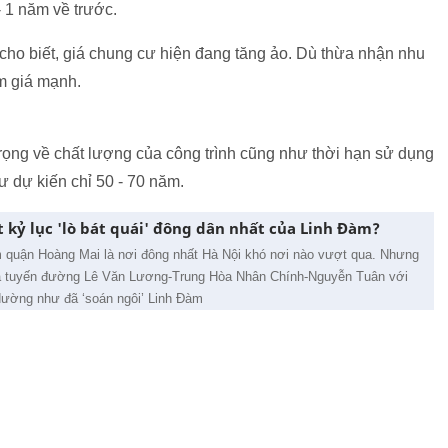
- 1 năm về trước.
cho biết, giá chung cư hiện đang tăng ảo. Dù thừa nhận nhu
m giá mạnh.
ọng về chất lượng của công trình cũng như thời hạn sử dụng
ư dự kiến chỉ 50 - 70 năm.
t kỷ lục 'lò bát quái' đông dân nhất của Linh Đàm?
quận Hoàng Mai là nơi đông nhất Hà Nội khó nơi nào vượt qua. Nhưng
là tuyến đường Lê Văn Lương-Trung Hòa Nhân Chính-Nguyễn Tuân với
dường như đã ‘soán ngôi’ Linh Đàm