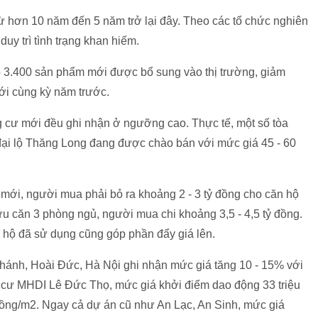
từ hơn 10 năm đến 5 năm trở lại đây. Theo các tổ chức nghiên
uy trì tình trạng khan hiếm.
có 3.400 sản phẩm mới được bổ sung vào thị trường, giảm
i cùng kỳ năm trước.
 cư mới đều ghi nhận ở ngưỡng cao. Thực tế, một số tòa
đại lộ Thăng Long đang được chào bán với mức giá 45 - 60
mới, người mua phải bỏ ra khoảng 2 - 3 tỷ đồng cho căn hộ
ữu căn 3 phòng ngủ, người mua chi khoảng 3,5 - 4,5 tỷ đồng.
n hộ đã sử dụng cũng góp phần đẩy giá lên.
ánh, Hoài Đức, Hà Nội ghi nhận mức giá tăng 10 - 15% với
 cư MHDI Lê Đức Thọ, mức giá khởi điểm dao động 33 triệu
 đồng/m2. Ngay cả dự án cũ như An Lạc, An Sinh, mức giá