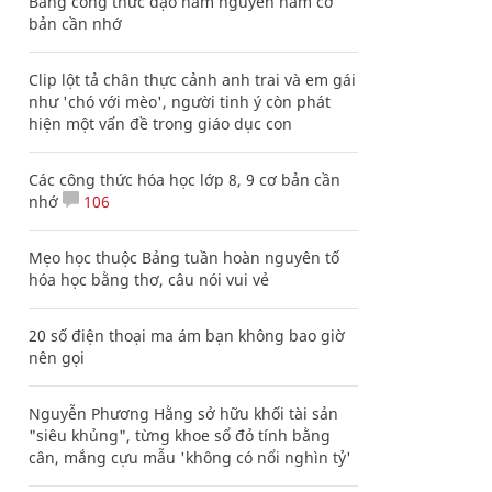
Bảng công thức đạo hàm nguyên hàm cơ
bản cần nhớ
Clip lột tả chân thực cảnh anh trai và em gái
như 'chó với mèo', người tinh ý còn phát
hiện một vấn đề trong giáo dục con
Các công thức hóa học lớp 8, 9 cơ bản cần
nhớ
106
Mẹo học thuộc Bảng tuần hoàn nguyên tố
hóa học bằng thơ, câu nói vui vẻ
20 số điện thoại ma ám bạn không bao giờ
nên gọi
Nguyễn Phương Hằng sở hữu khối tài sản
"siêu khủng", từng khoe sổ đỏ tính bằng
cân, mắng cựu mẫu 'không có nổi nghìn tỷ'