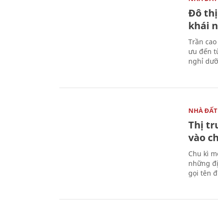
Đô thị
khái n
Trần cao
ưu đến từ
nghỉ dưỡ
NHÀ ĐẤT
Thị t
vào c
Chu kì m
những đị
gọi tên 