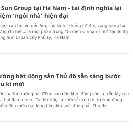
 Sun Group tại Hà Nam - tái định nghĩa lại
iệm ‘ngôi nhà’ hiện đại
 mọi căn hộ lên đến 5m, cửa kính “khổng lồ” 4m, công năng tối
ng chi tiết … là một phần trong “từ điển vị nhân sinh” tại đô thị
ng Sun Urban City Phủ Lý, Hà Nam.
rường bất động sản Thủ đô sẵn sàng bước
hu kì mới
ới của thị trường bất động sản dần khởi động với sự trỗi dậy của
a hạt đầu tư mới. Tại Hà Nội, sự khởi sắc của thị trường đang
điểm đến mới của dòng tiền: khu vực đông bắc Thủ đô.