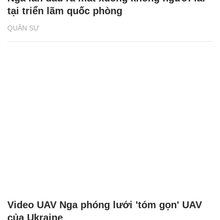
tại triển lãm quốc phòng
QUÂN SỰ
Video UAV Nga phóng lưới 'tóm gọn' UAV
của Ukraine