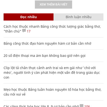
XEM THÊM BÀI VIẾT
Đọc nhiều
Bình luận nhiều
Cách học thuộc nhanh Bảng công thức lượng giác bằng thơ,
"thần chú"
17
Bảng công thức đạo hàm nguyên hàm cơ bản cần nhớ
20 số điện thoại ma ám bạn không bao giờ nên gọi
Clip lột tả chân thực cảnh anh trai và em gái như 'chó với
mèo', người tinh ý còn phát hiện một vấn đề trong giáo dục
con
Mẹo học thuộc Bảng tuần hoàn nguyên tố hóa học bằng thơ,
câu nói vui vẻ
Các công thức hóa học lớp 8, 9 cơ bản cần nhớ
106