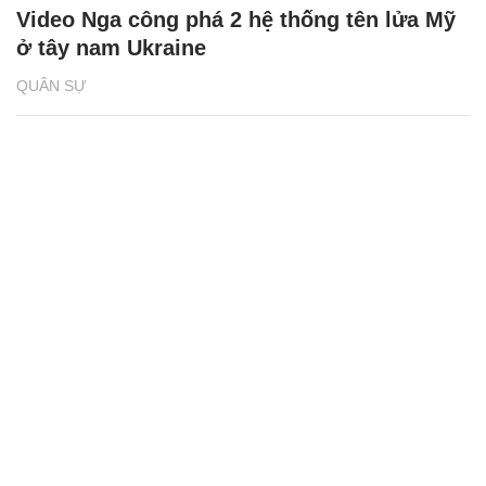
Video Nga công phá 2 hệ thống tên lửa Mỹ
ở tây nam Ukraine
QUÂN SỰ