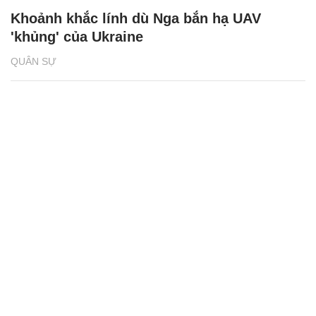
Khoảnh khắc lính dù Nga bắn hạ UAV
'khủng' của Ukraine
QUÂN SỰ